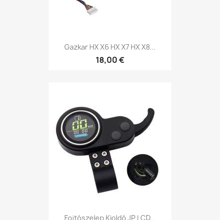
Gazkar HX X6 HX X7 HX X8...
18,00 €
Fojtószelep Kioldó JP LCD...