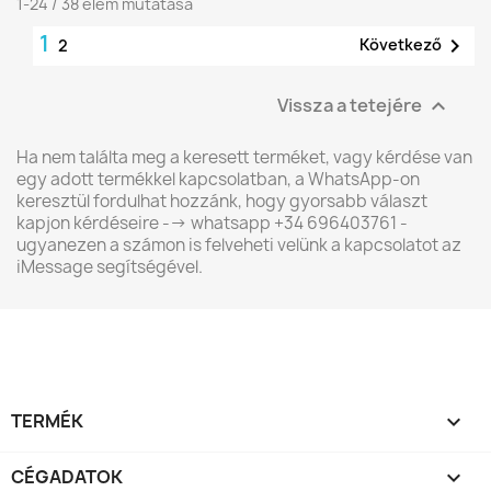
1-24 / 38 elem mutatása
1

Következő
2
Vissza a tetejére

Ha nem találta meg a keresett terméket, vagy kérdése van
egy adott termékkel kapcsolatban, a WhatsApp-on
keresztül fordulhat hozzánk, hogy gyorsabb választ
kapjon kérdéseire --> whatsapp +34 696403761 -
ugyanezen a számon is felveheti velünk a kapcsolatot az
iMessage segítségével.
TERMÉK

CÉGADATOK
