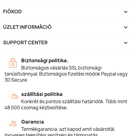
FIÓKOD

ÜZLET INFORMÁCIÓ
keyboard_arrow_down
SUPPORT CENTER

Biztonsági politika.
Biztonságos vásárlás SSL biztonsági
tanúsítvánnyal. Biztonságos fizetési módok Paypal vagy
3D Secure
szállítási politika
Konkrét és pontos szállítási határidők. Több mint
48 000 csomag kézbesítése.
Garancia
Termékgarancia, azt kapod amit vásároltál.
Ingyenes telepítési segítség és támogatás