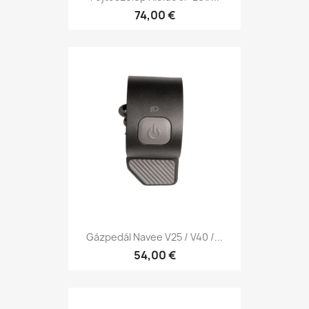
74,00 €
Gázpedál Navee V25 / V40 /...
54,00 €