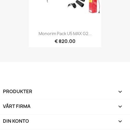
Monorim Pack U5 MAX G2...
€ 820.00
PRODUKTER

VÅRT FIRMA

DIN KONTO
