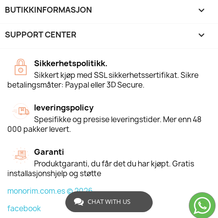
BUTIKKINFORMASJON
keyboard_arrow_down
SUPPORT CENTER

Sikkerhetspolitikk.
Sikkert kjøp med SSL sikkerhetssertifikat. Sikre
betalingsmåter: Paypal eller 3D Secure.
leveringspolicy
Spesifikke og presise leveringstider. Mer enn 48
000 pakker levert.
Garanti
Produktgaranti, du får det du har kjøpt. Gratis
installasjonshjelp og støtte
monorim.com.es © 2026
CHAT WITH US
facebook