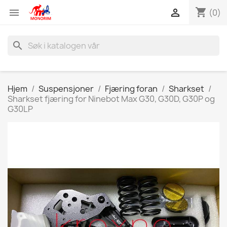
shopping_cart


(0)
search
Hjem
Suspensjoner
Fjæring foran
Sharkset
Sharkset fjæring for Ninebot Max G30, G30D, G30P og
G30LP