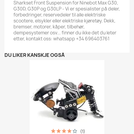
Sharkset Front Suspension for Ninebot Max G30,
G30D, G30P og G30LP - Vi er spesialister på deler,
forbedringer, reservedeler til alle elektriske
scootere, elsykler eller elektriske kjøretøy. Dekk,
bremser, motorer, kåper, tilbehør,
dempesystemer osv... finner du ikke det du leter
etter, kontakt oss: whatsapp +34 696403761
DU LIKER KANSKJE OGSÅ
(1)