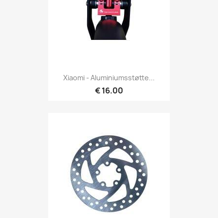
Xiaomi - Aluminiumsstøtte...
€ 16.00