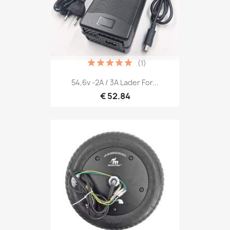
(1)
54,6v -2A / 3A Lader For...
€ 52.84