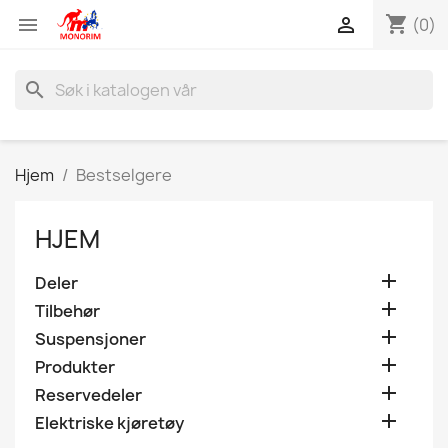
shopping_cart


(0)
search
Hjem
Bestselgere
HJEM

Deler

Tilbehør

Suspensjoner

Produkter

Reservedeler

Elektriske kjøretøy