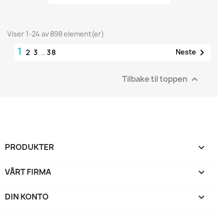
Viser 1-24 av 898 element(er)
1

Neste
2
3
…
38
Tilbake til toppen

PRODUKTER

VÅRT FIRMA

DIN KONTO
