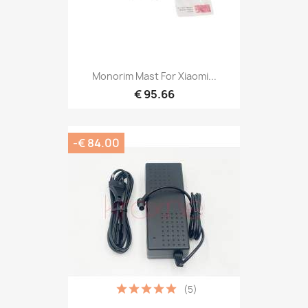
Monorim Mast For Xiaomi...
€ 95.66
-€ 84.00
(5)