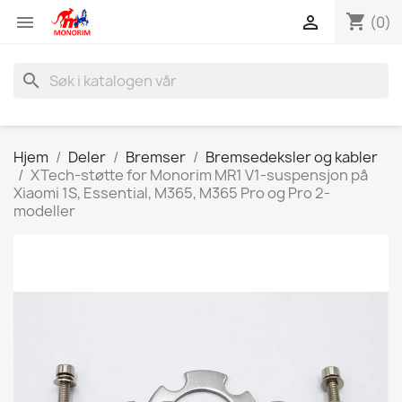
shopping_cart


(0)
search
Hjem
Deler
Bremser
Bremsedeksler og kabler
XTech-støtte for Monorim MR1 V1-suspensjon på
Xiaomi 1S, Essential, M365, M365 Pro og Pro 2-
modeller