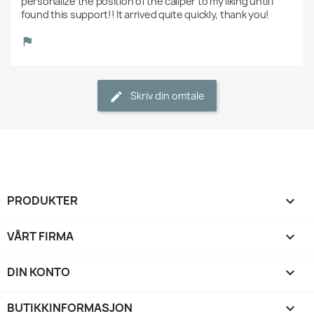
personalize the position of the caliper to my liking until I 
found this support!! It arrived quite quickly, thank you!
Skriv din omtale
PRODUKTER

VÅRT FIRMA

DIN KONTO

BUTIKKINFORMASJON
keyboard_arrow_down