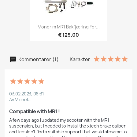
Monorim MR1 Bakfjæring For...
€ 125.00
Kommentarer (1)
Karakter
03.02.2023, 06:31
Av Michel J.
Compatible with MR1!!
A few days ago I updated my scooter with the MR1 
suspension, but I needed to install the xtech brake caliper 
and I couldn't find a suitable support that would allow me to 