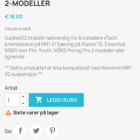
2-MODELLER
€ 18.00
Inklusive MVA
Gasket02 brakett nødvendig for å installere xTech
bremseklave på MR1 V1 fjæring på Xiaomi 1S, Essential,
M365 non-Pro, Youth, M365 Pro og Pro 2 modeller eller
lignende
** Dette produktet er ikke kompatibelt med Monorim MR1
V2 suspensjon **
Antall

LEGG I KURV

Siste varer på lager
Del