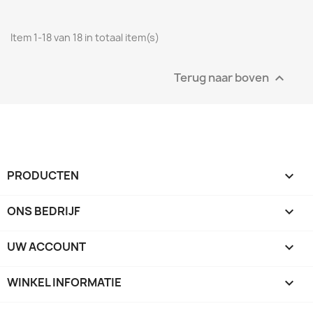
Item 1-18 van 18 in totaal item(s)
Terug naar boven

PRODUCTEN

ONS BEDRIJF

UW ACCOUNT

WINKEL INFORMATIE
keyboard_arrow_down