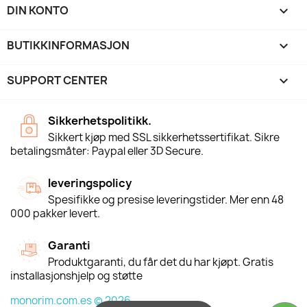
DIN KONTO

BUTIKKINFORMASJON
keyboard_arrow_down
SUPPORT CENTER

Sikkerhetspolitikk.
Sikkert kjøp med SSL sikkerhetssertifikat. Sikre
betalingsmåter: Paypal eller 3D Secure.
leveringspolicy
Spesifikke og presise leveringstider. Mer enn 48
000 pakker levert.
Garanti
Produktgaranti, du får det du har kjøpt. Gratis
installasjonshjelp og støtte
monorim.com.es © 2026