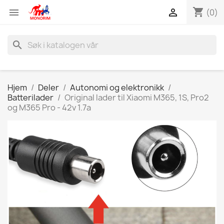
shopping_cart


(0)
search
Hjem
Deler
Autonomi og elektronikk
Batterilader
Original lader til Xiaomi M365, 1S, Pro2
og M365 Pro - 42v 1.7a