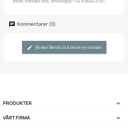
etter, kontakt oss: whatsapp +34 696403761
Kommentarer (0)
Bli den første til å skrive en omtale
PRODUKTER

VÅRT FIRMA
