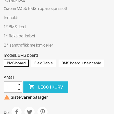
Inklusive MVA
Xiaomi M365 BMS-reparasjonssett
Innhold:
1 * BMS-kort
1 * fleksibel kabel
2 * samtrafikk mellom celler
modell: BMS board
BMS board
Flex Cable
BMS board + flex cable
Antall

LEGG I KURV

Siste varer på lager
Del