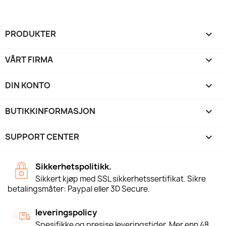
PRODUKTER

VÅRT FIRMA

DIN KONTO

BUTIKKINFORMASJON
keyboard_arrow_down
SUPPORT CENTER

Sikkerhetspolitikk.
Sikkert kjøp med SSL sikkerhetssertifikat. Sikre
betalingsmåter: Paypal eller 3D Secure.
leveringspolicy
Spesifikke og presise leveringstider. Mer enn 48