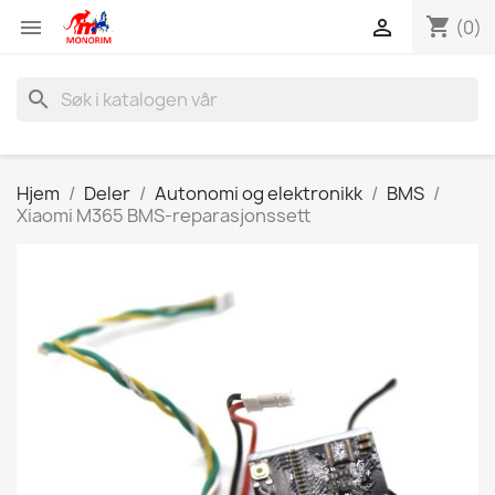
shopping_cart


(0)
search
Hjem
Deler
Autonomi og elektronikk
BMS
Xiaomi M365 BMS-reparasjonssett