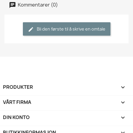
Kommentarer (0)
Bli den første til å skrive en omtale
PRODUKTER

VÅRT FIRMA

DIN KONTO

BUTIKKINFORMASJON
keyboard_arrow_down