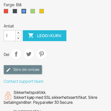
Farge: Blå
Rød
Sort
Grønn
Gul
Blå
Antall

LEGG I KURV
Del
Skriv din omtale
Contact support team
Sikkerhetspolitikk.
Sikkert kjøp med SSL sikkerhetssertifikat. Sikre
betalingsmåter: Paypal eller 3D Secure.