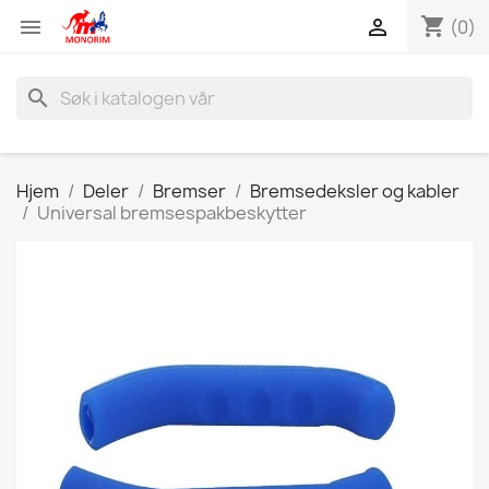
shopping_cart


(0)
search
Hjem
Deler
Bremser
Bremsedeksler og kabler
Universal bremsespakbeskytter