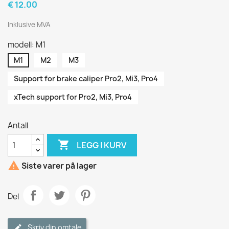
€ 12.00
Inklusive MVA
modell: M1
M1
M2
M3
Support for brake caliper Pro2, Mi3, Pro4
xTech support for Pro2, Mi3, Pro4
Antall

LEGG I KURV

Siste varer på lager
Del
Skriv din omtale