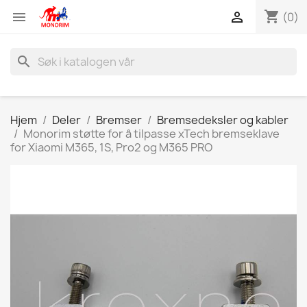
shopping_cart


(0)
search
Hjem
Deler
Bremser
Bremsedeksler og kabler
Monorim støtte for å tilpasse xTech bremseklave
for Xiaomi M365, 1S, Pro2 og M365 PRO