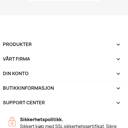
PRODUKTER

VÅRT FIRMA

DIN KONTO

BUTIKKINFORMASJON
keyboard_arrow_down
SUPPORT CENTER

Sikkerhetspolitikk.
Sikkert kjøp med SSL sikkerhetssertifikat. Sikre