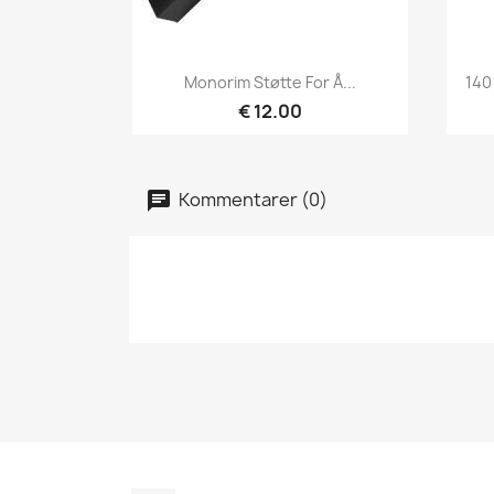
Hurtigvisning

Monorim Støtte For Å...
140
€ 12.00
Kommentarer (0)