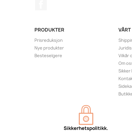
Facebook
PRODUKTER
VÅRT
Prisreduksjon
Shippi
Nye produkter
Juridi
Besteselgere
Vilkår
Om os
Sikker
Kontak
Sideka
Butikk
Sikkerhetspolitikk.