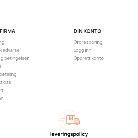
 FIRMA
DIN KONTO
ng
Ordresporing
sk advarsel
Logg inn
 og betingelser
Opprett konto
s
 betaling
t oss
rt
er
leveringspolicy