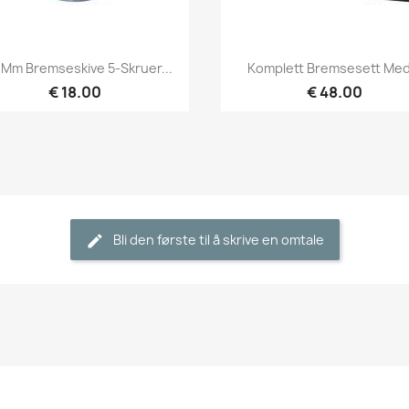
Hurtigvisning
Hurtigvisning


 Mm Bremseskive 5-Skruer...
Komplett Bremsesett Med.
€ 18.00
€ 48.00
Bli den første til å skrive en omtale