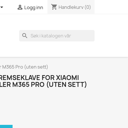
shopping_cart


Handlekurv
(0)
Logg inn
search
r M365 Pro (uten sett)
EMSEKLAVE FOR XIAOMI
LLER M365 PRO (UTEN SETT)