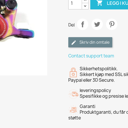

LEGG I K
Del
Skriv din omtale
Contact support team
Sikkerhetspolitikk.
Sikkert kjøp med SSL si
Paypal eller 3D Secure.
leveringspolicy
Spesifikke og presise l
Garanti
Produktgaranti, du får d
støtte