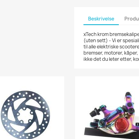
Beskrivelse
Produ
xTech krom bremsekaliper
(uten sett) - Vi er spesia
til alle elektriske scooter
bremser, motorer, kåper,
ikke det du leter etter,