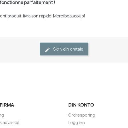
 fonctionne parfaitement !
lent produit, livraison rapide. Merci beaucoup!
Skriv din omtale
 FIRMA
DIN KONTO
ng
Ordresporing
sk advarsel
Logg inn