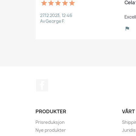
Cela
27.12.2023, 12:46
Excel
Av George F.
Facebook
PRODUKTER
VÅRT
Prisreduksjon
Shippi
Nye produkter
Juridi