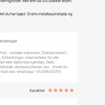
everingstider. Mer enn 48 000 pakker levert.
et du har kjøpt. Gratis installasjonshjelp og
ktdetaljer
Pro2 - installer bakmotor (Dobbel motor) -
r, forbedringer, reservedeler for alle
ler eller elektriske kjøretøy. Dekk,
 tilbehør, dempesystemer osv... finner du
 kontakt oss: whatsapp +34 696403761
Karakter