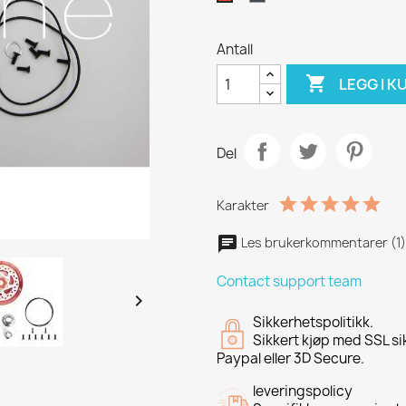
Antall

LEGG I K
Del
Karakter
Les brukerkommentarer (1
Contact support team

Sikkerhetspolitikk.
Sikkert kjøp med SSL si
Paypal eller 3D Secure.
leveringspolicy