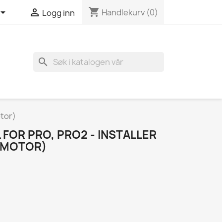
shopping_cart


Handlekurv
(0)
Logg inn
search
otor)
FOR PRO, PRO2 - INSTALLER
 MOTOR)