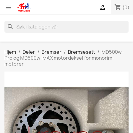
shopping_cart


(0)
search
Hjem
Deler
Bremser
Bremsesett
MD500w-
Pro og MD500w-MAX motordeksel for monorim-
motorer