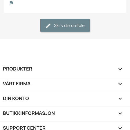
Skriv din omtale
PRODUKTER

VÅRT FIRMA

DIN KONTO

BUTIKKINFORMASJON
keyboard_arrow_down
SUPPORT CENTER
