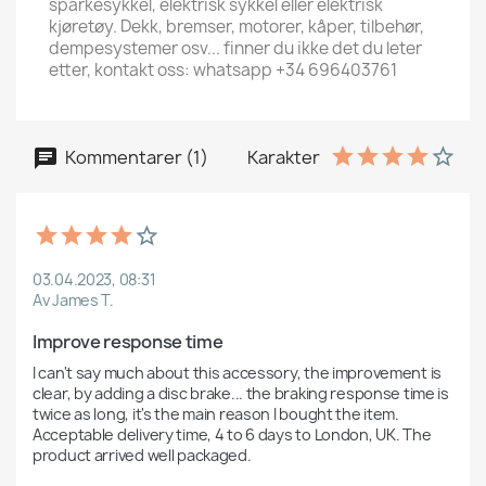
sparkesykkel, elektrisk sykkel eller elektrisk
kjøretøy. Dekk, bremser, motorer, kåper, tilbehør,
dempesystemer osv... finner du ikke det du leter
etter, kontakt oss: whatsapp +34 696403761
Kommentarer (1)
Karakter
03.04.2023, 08:31
Av James T.
Improve response time
I can't say much about this accessory, the improvement is 
clear, by adding a disc brake... the braking response time is 
twice as long, it's the main reason I bought the item. 
Acceptable delivery time, 4 to 6 days to London, UK. The 
product arrived well packaged.