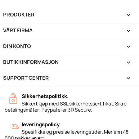
PRODUKTER

VÅRT FIRMA

DIN KONTO

BUTIKKINFORMASJON
keyboard_arrow_down
SUPPORT CENTER

Sikkerhetspolitikk.
Sikkert kjøp med SSL sikkerhetssertifikat. Sikre
betalingsmåter: Paypal eller 3D Secure.
leveringspolicy
Spesifikke og presise leveringstider. Mer enn 48
000 pakker levert.