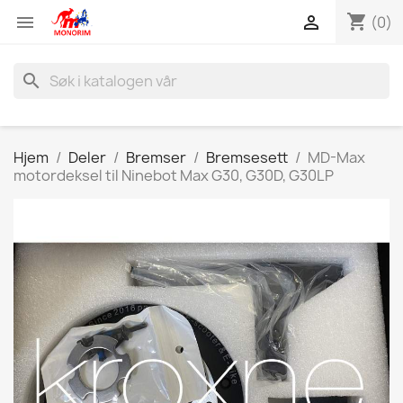
shopping_cart


(0)
search
Hjem
Deler
Bremser
Bremsesett
MD-Max
motordeksel til Ninebot Max G30, G30D, G30LP