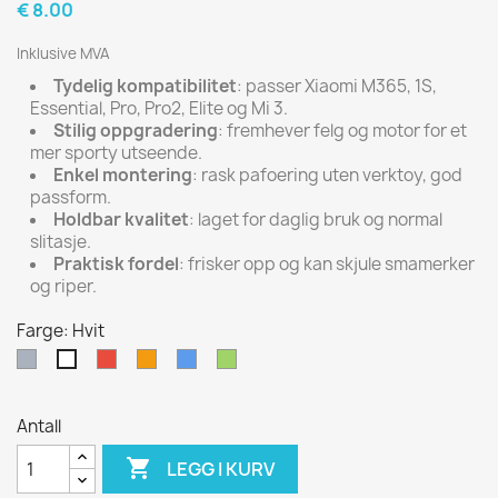
€ 8.00
Inklusive MVA
Tydelig kompatibilitet
: passer Xiaomi M365, 1S,
Essential, Pro, Pro2, Elite og Mi 3.
Stilig oppgradering
: fremhever felg og motor for et
mer sporty utseende.
Enkel montering
: rask pafoering uten verktoy, god
passform.
Holdbar kvalitet
: laget for daglig bruk og normal
slitasje.
Praktisk fordel
: frisker opp og kan skjule smamerker
og riper.
Farge: Hvit
Grå
Rød
Oransje
Blå
Grønn
Hvit
Antall

LEGG I KURV