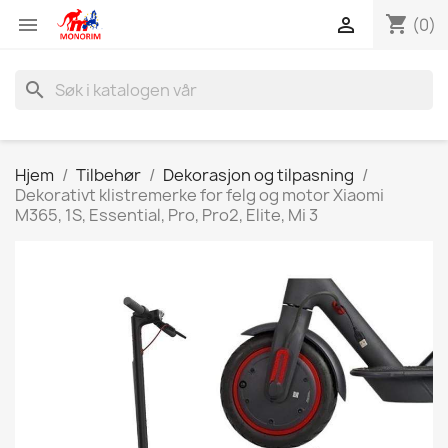
shopping_cart


(0)
search
Hjem
Tilbehør
Dekorasjon og tilpasning
Dekorativt klistremerke for felg og motor Xiaomi
M365, 1S, Essential, Pro, Pro2, Elite, Mi 3