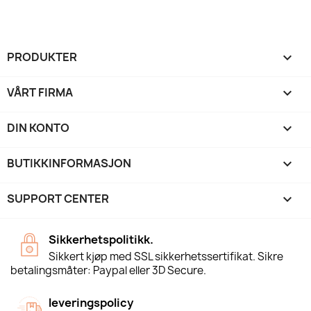
PRODUKTER

VÅRT FIRMA

DIN KONTO

BUTIKKINFORMASJON
keyboard_arrow_down
SUPPORT CENTER

Sikkerhetspolitikk.
Sikkert kjøp med SSL sikkerhetssertifikat. Sikre
betalingsmåter: Paypal eller 3D Secure.
leveringspolicy