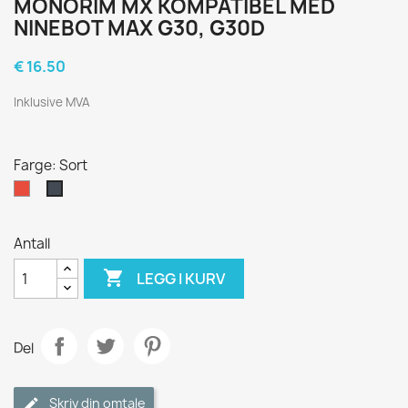
MONORIM MX KOMPATIBEL MED
NINEBOT MAX G30, G30D
€ 16.50
Inklusive MVA
Farge: Sort
Rød
Sort
Antall

LEGG I KURV
Del
Skriv din omtale