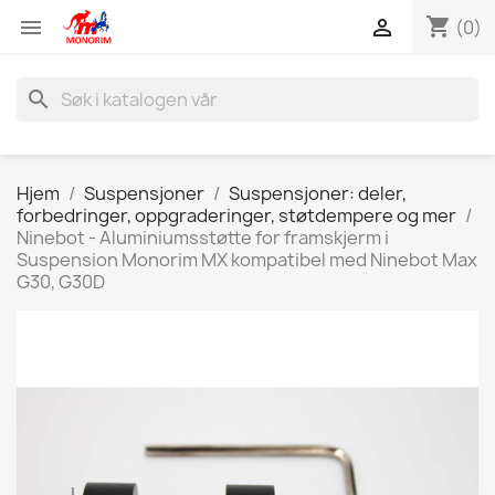
shopping_cart


(0)
search
Hjem
Suspensjoner
Suspensjoner: deler,
forbedringer, oppgraderinger, støtdempere og mer
Ninebot - Aluminiumsstøtte for framskjerm i
Suspension Monorim MX kompatibel med Ninebot Max
G30, G30D