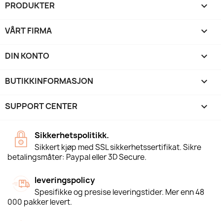
PRODUKTER

VÅRT FIRMA

DIN KONTO

BUTIKKINFORMASJON
keyboard_arrow_down
SUPPORT CENTER

Sikkerhetspolitikk.
Sikkert kjøp med SSL sikkerhetssertifikat. Sikre
betalingsmåter: Paypal eller 3D Secure.
leveringspolicy
Spesifikke og presise leveringstider. Mer enn 48
000 pakker levert.