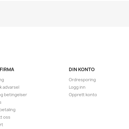
 FIRMA
DIN KONTO
ng
Ordresporing
sk advarsel
Logg inn
 og betingelser
Opprett konto
s
 betaling
t oss
rt