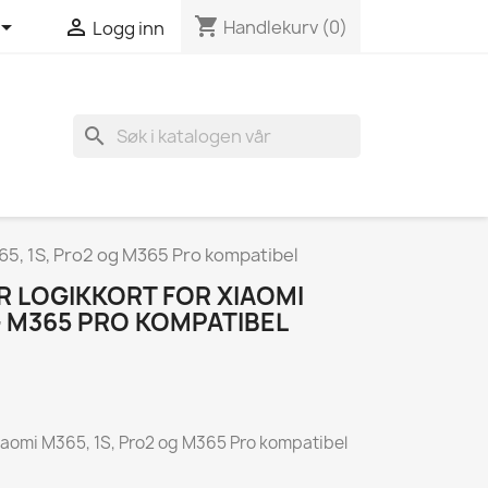
shopping_cart


Handlekurv
(0)
Logg inn
search
M365, 1S, Pro2 og M365 Pro kompatibel
R LOGIKKORT FOR XIAOMI
G M365 PRO KOMPATIBEL
r Xiaomi M365, 1S, Pro2 og M365 Pro kompatibel