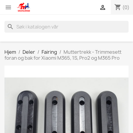
shopping_cart


(0)
search
Hjem
Deler
Fairing
Muttertrekk - Trimmesett
foran og bak for Xiaomi M365, 1S, Pro2 og M365 Pro