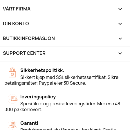
VÅRT FIRMA

DIN KONTO

BUTIKKINFORMASJON
keyboard_arrow_down
SUPPORT CENTER

Sikkerhetspolitikk.
Sikkert kjøp med SSL sikkerhetssertifikat. Sikre
betalingsmåter: Paypal eller 3D Secure.
leveringspolicy
Spesifikke og presise leveringstider. Mer enn 48
000 pakker levert.
Garanti