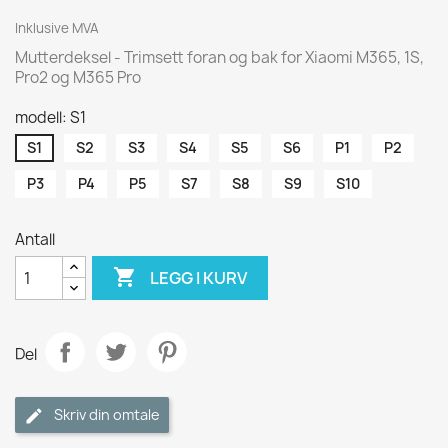
Inklusive MVA
Mutterdeksel - Trimsett foran og bak for Xiaomi M365, 1S,
Pro2 og M365 Pro
modell: S1
S1
S2
S3
S4
S5
S6
P1
P2
P3
P4
P5
S7
S8
S9
S10
Antall

LEGG I KURV
Del
Skriv din omtale