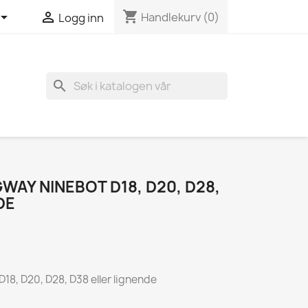
shopping_cart


Handlekurv
(0)
Logg inn
search
GWAY NINEBOT D18, D20, D28,
DE
D18, D20, D28, D38 eller lignende