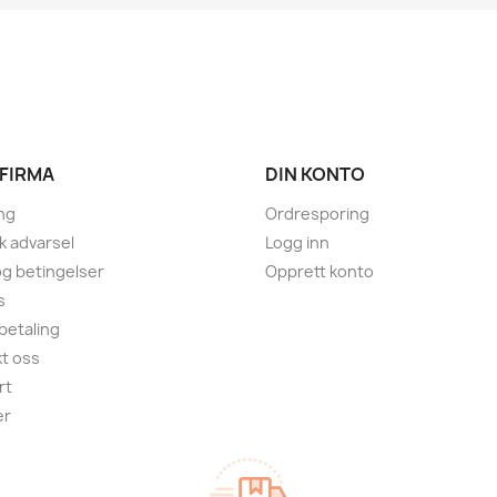
 FIRMA
DIN KONTO
ng
Ordresporing
sk advarsel
Logg inn
 og betingelser
Opprett konto
s
 betaling
t oss
rt
er