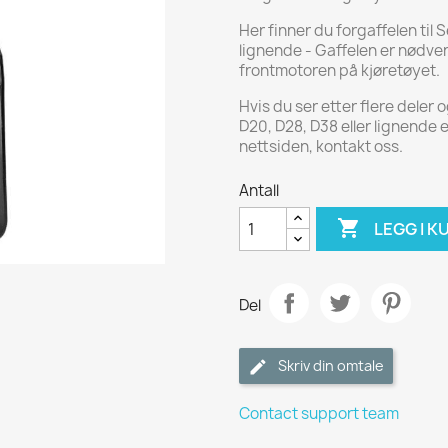
Her finner du forgaffelen til
lignende - Gaffelen er nødven
frontmotoren på kjøretøyet.
Hvis du ser etter flere deler
D20, D28, D38 eller lignende 
nettsiden, kontakt oss.
Antall

LEGG I K
Del
Skriv din omtale
Contact support team