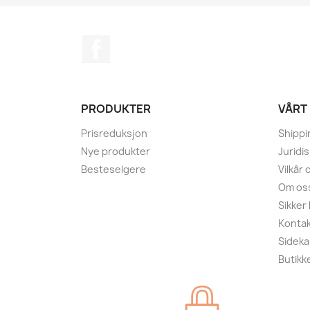
Facebook
PRODUKTER
VÅRT
Prisreduksjon
Shippi
Nye produkter
Juridi
Besteselgere
Vilkår
Om os
Sikker
Kontak
Sideka
Butikk