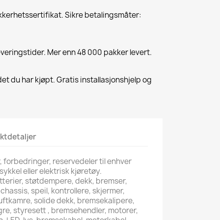
kkerhetssertifikat. Sikre betalingsmåter:
everingstider. Mer enn 48 000 pakker levert.
et du har kjøpt. Gratis installasjonshjelp og
ktdetaljer
r, forbedringer, reservedeler til enhver
sykkel eller elektrisk kjøretøy.
tterier, støtdempere, dekk, bremser,
hassis, speil, kontrollere, skjermer,
luftkamre, solide dekk, bremsekalipere,
gre, styresett , bremsehendler, motorer,