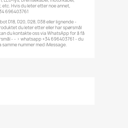
n, LED-lys, bremsekabel, motorkabel,
etc. Hvis du leter etter noe annet,
+34 696403761
bot D18, D20, D28, D38 eller lignende -
roduktet du leter etter eller har spørsmål
 kan du kontakte oss via WhatsApp for å få
ørsmål - - > whatsapp +34 696403761 - du
via samme nummer med iMessage.