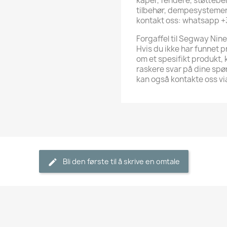
kåper, fendere, støttebe
tilbehør, dempesystemer, 
kontakt oss: whatsapp 
Forgaffel til Segway Nine
Hvis du ikke har funnet p
om et spesifikt produkt,
raskere svar på dine sp
kan også kontakte oss 
Bli den første til å skrive en omtale