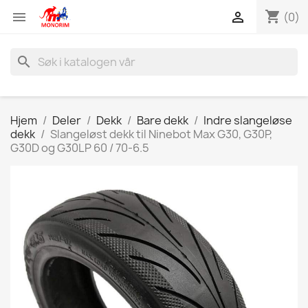
shopping_cart


(0)
search
Hjem
Deler
Dekk
Bare dekk
Indre slangeløse
dekk
Slangeløst dekk til Ninebot Max G30, G30P,
G30D og G30LP 60 / 70-6.5