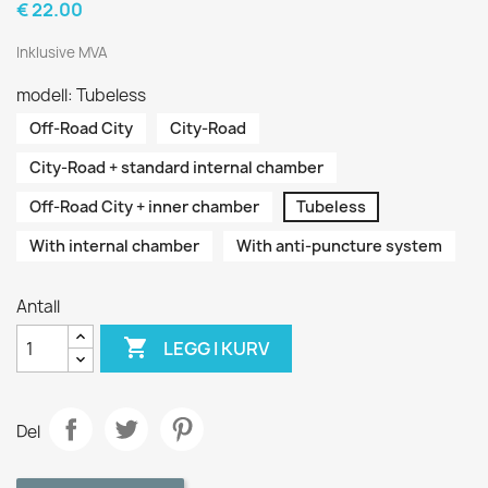
€ 22.00
Inklusive MVA
modell: Tubeless
Off-Road City
City-Road
City-Road + standard internal chamber
Off-Road City + inner chamber
Tubeless
With internal chamber
With anti-puncture system
Antall

LEGG I KURV
Del