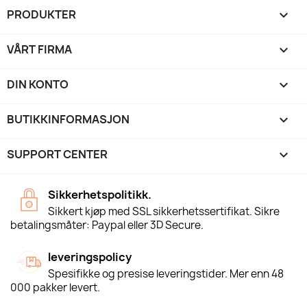
PRODUKTER

VÅRT FIRMA

DIN KONTO

BUTIKKINFORMASJON
keyboard_arrow_down
SUPPORT CENTER

Sikkerhetspolitikk.
Sikkert kjøp med SSL sikkerhetssertifikat. Sikre
betalingsmåter: Paypal eller 3D Secure.
leveringspolicy
Spesifikke og presise leveringstider. Mer enn 48
000 pakker levert.