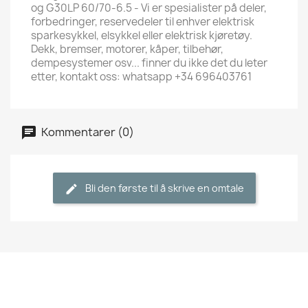
og G30LP 60/70-6.5 - Vi er spesialister på deler,
forbedringer, reservedeler til enhver elektrisk
sparkesykkel, elsykkel eller elektrisk kjøretøy.
Dekk, bremser, motorer, kåper, tilbehør,
dempesystemer osv... finner du ikke det du leter
etter, kontakt oss: whatsapp +34 696403761
Kommentarer (0)
Bli den første til å skrive en omtale