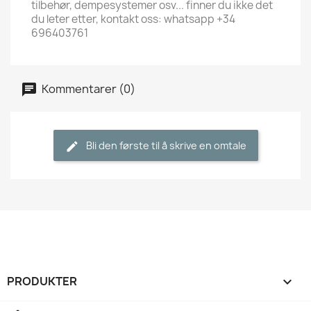
tilbehør, dempesystemer osv... finner du ikke det
du leter etter, kontakt oss: whatsapp +34
696403761
Kommentarer (0)
Bli den første til å skrive en omtale
PRODUKTER
