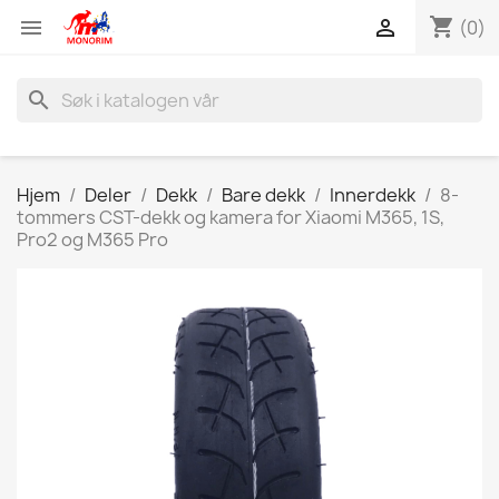
shopping_cart


(0)
search
Hjem
Deler
Dekk
Bare dekk
Innerdekk
8-
tommers CST-dekk og kamera for Xiaomi M365, 1S,
Pro2 og M365 Pro