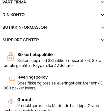
VÅRT FIRMA

DIN KONTO

BUTIKKINFORMASJON
keyboard_arrow_down
SUPPORT CENTER

Sikkerhetspolitikk.
Sikkert kjøp med SSL sikkerhetssertifikat. Sikre
betalingsmåter: Paypal eller 3D Secure.
leveringspolicy
Spesifikke og presise leveringstider. Mer enn 48
000 pakker levert.
Garanti
Produktgaranti, du får det du har kjøpt. Gratis
installasjonshjelp og støtte