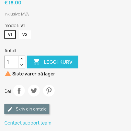
€ 18.00
Inklusive MVA
modell: V1
V1
V2
Antall

LEGG I KURV

Siste varer på lager
Del
Skriv din omtale
Contact support team