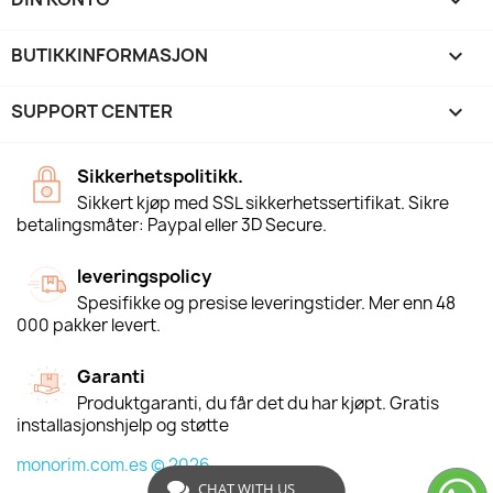

BUTIKKINFORMASJON
keyboard_arrow_down
SUPPORT CENTER

Sikkerhetspolitikk.
Sikkert kjøp med SSL sikkerhetssertifikat. Sikre
betalingsmåter: Paypal eller 3D Secure.
leveringspolicy
Spesifikke og presise leveringstider. Mer enn 48
000 pakker levert.
Garanti
Produktgaranti, du får det du har kjøpt. Gratis
installasjonshjelp og støtte
monorim.com.es © 2026
CHAT WITH US