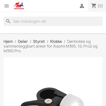
shopping_cart


(0)
search
Hjem
Deler
Styret
Klokke
Dørklokke og
sammenleggbart anker for Xiaomi M365, 1S, Pro2 og
M365 Pro