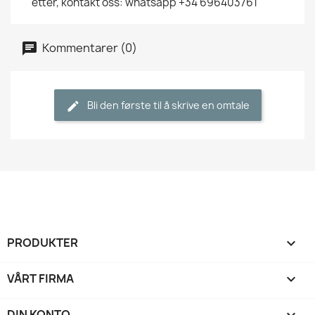
etter, kontakt oss: whatsapp +34 696403761
Kommentarer (0)
Bli den første til å skrive en omtale
PRODUKTER

VÅRT FIRMA

DIN KONTO