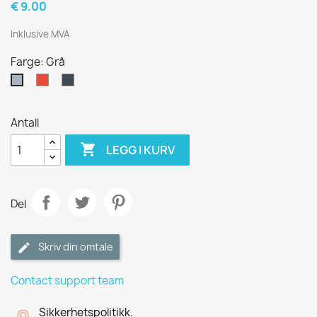
€ 9.00
Inklusive MVA
Farge: Grå
Rød
Sort
Grå
Antall

LEGG I KURV
Del
Skriv din omtale
Contact support team
Sikkerhetspolitikk.