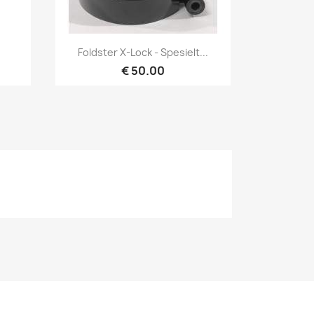
Hurtigvisning

Foldster X-Lock - Spesielt...
€ 50.00