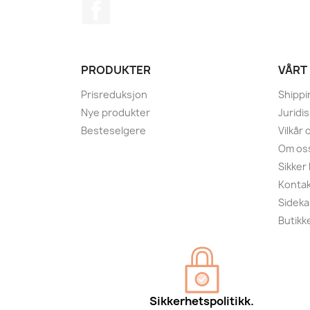
Facebook
PRODUKTER
VÅRT
Prisreduksjon
Shippi
Nye produkter
Juridi
Besteselgere
Vilkår
Om os
Sikker
Kontak
Sideka
Butikk
Sikkerhetspolitikk.