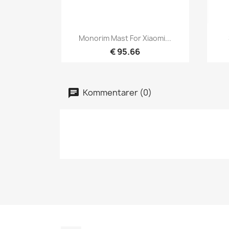
Hurtigvisning

Monorim Mast For Xiaomi...
€ 95.66
Kommentarer (0)