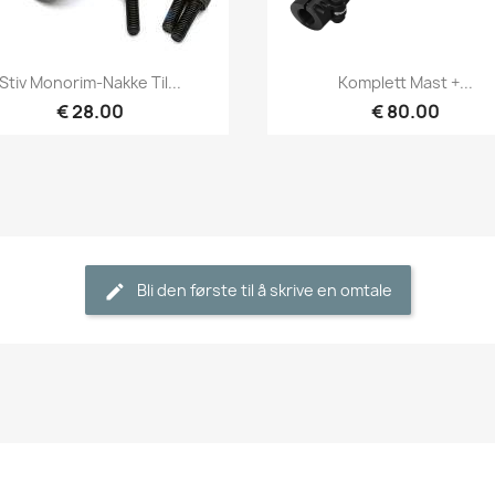
Hurtigvisning
Hurtigvisning


Stiv Monorim-Nakke Til...
Komplett Mast +...
€ 28.00
€ 80.00
Bli den første til å skrive en omtale