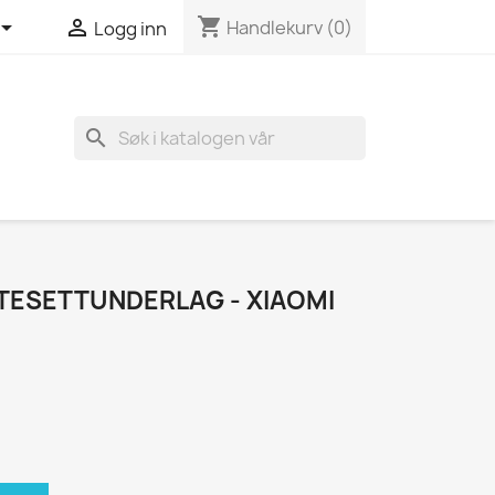
shopping_cart


Handlekurv
(0)
Logg inn
search
TESETTUNDERLAG - XIAOMI