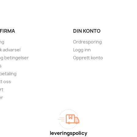
 FIRMA
DIN KONTO
ng
Ordresporing
sk advarsel
Logg inn
 og betingelser
Opprett konto
s
 betaling
t oss
rt
er
leveringspolicy