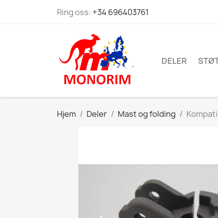
Ring oss:
+34 696403761
DELER
STØ
Hjem
Deler
Mast og folding
Kompati