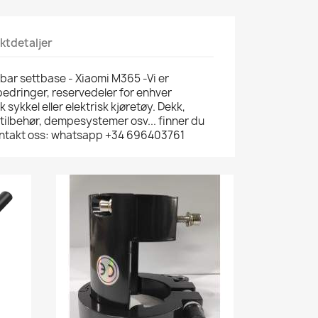
ktdetaljer
r settbase - Xiaomi M365 -Vi er
rbedringer, reservedeler for enhver
k sykkel eller elektrisk kjøretøy. Dekk,
 tilbehør, dempesystemer osv... finner du
 kontakt oss: whatsapp +34 696403761