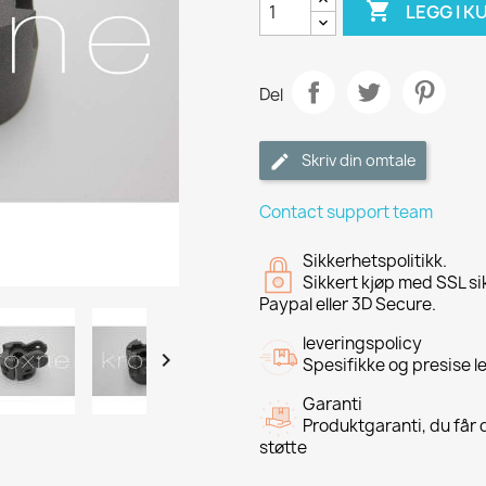

LEGG I K
Del
Skriv din omtale
Contact support team
Sikkerhetspolitikk.
Sikkert kjøp med SSL si
Paypal eller 3D Secure.
leveringspolicy

Spesifikke og presise l
Garanti
Produktgaranti, du får d
støtte