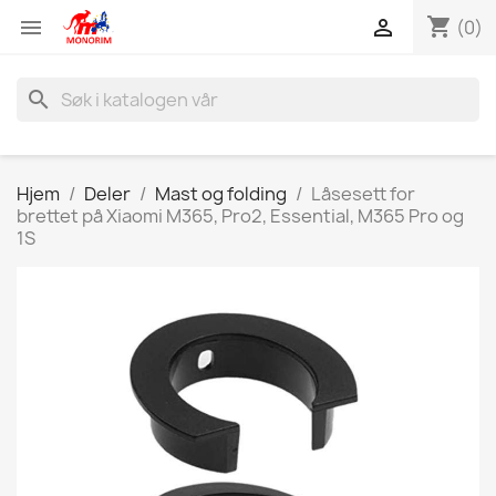
shopping_cart


(0)
search
Hjem
Deler
Mast og folding
Låsesett for
brettet på Xiaomi M365, Pro2, Essential, M365 Pro og
1S