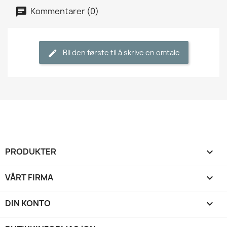
Kommentarer (0)
Bli den første til å skrive en omtale
PRODUKTER

VÅRT FIRMA

DIN KONTO
