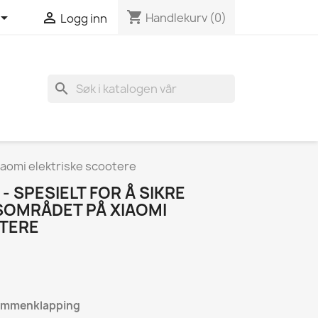
shopping_cart


Handlekurv
(0)
Logg inn
search
iaomi elektriske scootere
- SPESIELT FOR Å SIKRE
OMRÅDET PÅ XIAOMI
TERE
 sammenklapping