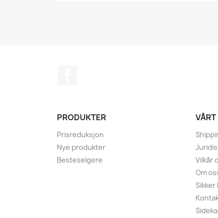
Facebook
PRODUKTER
VÅRT
Prisreduksjon
Shippi
Nye produkter
Juridi
Besteselgere
Vilkår
Om os
Sikker
Kontak
Sideka