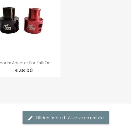
Hurtigvisning

orim Adapter For Falk Og...
€ 38.00
Bli den første til å skrive en omtale