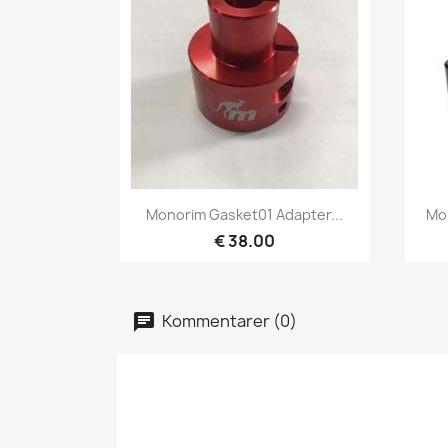
Hurtigvisning

Monorim Gasket01 Adapter...
Mon
€ 38.00
Kommentarer (0)