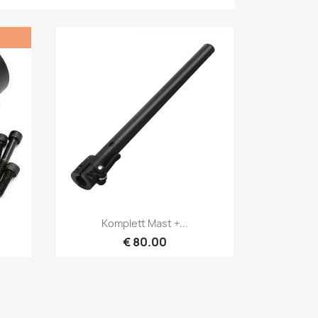
Hurtigvisning

.
Komplett Mast +...
€ 80.00