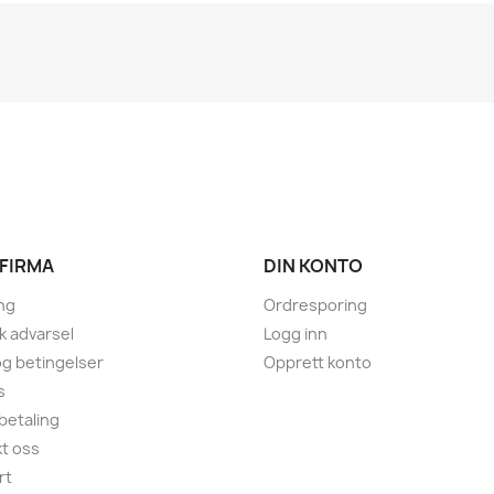
 FIRMA
DIN KONTO
ng
Ordresporing
sk advarsel
Logg inn
 og betingelser
Opprett konto
s
 betaling
t oss
rt