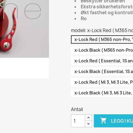
Beskytter brukeren
Ekstra sikkerhetsfors
Økt fasthet og kontroll
Ro
modell: x-Lock Red ( M365 no
x-Lock Red ( M365 non-Pro, 
x-Lock Black ( M365 non-Pro,
x-Lock Red ( Essential, 1S an
x-Lock Black ( Essential, 1S 
x-Lock Red ( Mi 3, Mi 3 Lite, P
x-Lock Black ( Mi 3, Mi 3 Lite,
Antall

LEGG I K