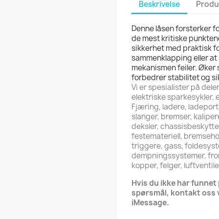
Beskrivelse
Produ
Denne låsen forsterker f
de mest kritiske punkten
sikkerhet med praktisk fo
sammenklapping eller at s
mekanismen feiler. Øker s
forbedrer stabilitet og s
Vi er spesialister på del
elektriske sparkesykler, e
Fjæring, ladere, ladeport
slanger, bremser, kaliper
deksler, chassisbeskytte
festemateriell, bremseho
triggere, gass, foldesyst
dempningssystemer, front
kopper, felger, luftventil
Hvis du ikke har funnet 
spørsmål, kontakt oss 
iMessage.