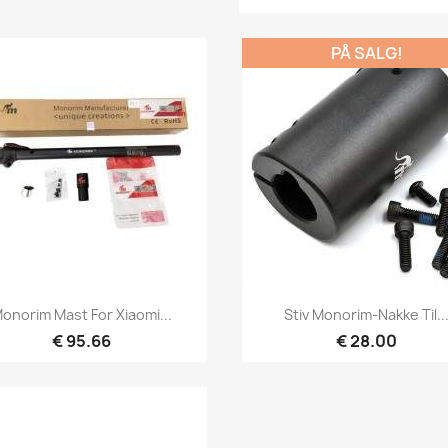
PÅ SALG!
Hurtigvisning
Hurtigvisning


onorim Mast For Xiaomi...
Stiv Monorim-Nakke Til..
€ 95.66
€ 28.00