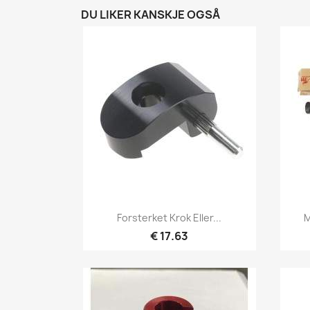
DU LIKER KANSKJE OGSÅ
Hurtigvisning

Forsterket Krok Eller...
M
€ 17.63