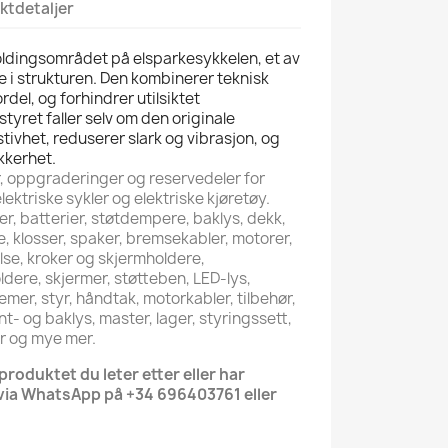
ktdetaljer
oldingsområdet på elsparkesykkelen, et av
e i strukturen. Den kombinerer teknisk
rdel, og forhindrer utilsiktet
tyret faller selv om den originale
tivhet, reduserer slark og vibrasjon, og
ikkerhet.
er, oppgraderinger og reservedeler for
lektriske sykler og elektriske kjøretøy.
er, batterier, støtdempere, baklys, dekk,
e, klosser, spaker, bremsekabler, motorer,
lse, kroker og skjermholdere,
ldere, skjermer, støtteben, LED-lys,
emer, styr, håndtak, motorkabler, tilbehør,
- og baklys, master, lager, styringssett,
er og mye mer.
produktet du leter etter eller har
via WhatsApp på +34 696403761 eller