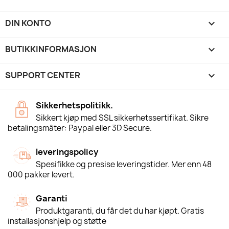
DIN KONTO

BUTIKKINFORMASJON
keyboard_arrow_down
SUPPORT CENTER

Sikkerhetspolitikk.
Sikkert kjøp med SSL sikkerhetssertifikat. Sikre
betalingsmåter: Paypal eller 3D Secure.
leveringspolicy
Spesifikke og presise leveringstider. Mer enn 48
000 pakker levert.
Garanti
Produktgaranti, du får det du har kjøpt. Gratis
installasjonshjelp og støtte