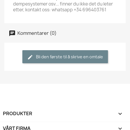
dempesystemer osv... finner du ikke det du leter
etter, kontakt oss: whatsapp +34 696403761
Kommentarer (0)
Bli den første til å skrive en omtale
PRODUKTER

VÅRT FIRMA
