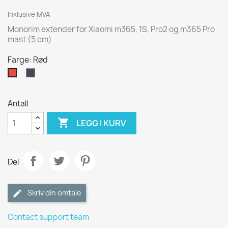
Inklusive MVA
Monorim extender for Xiaomi m365, 1S, Pro2 og m365 Pro
mast (5 cm)
Farge: Rød
Sort
Rød
Antall

LEGG I KURV
Del
Skriv din omtale
Contact support team