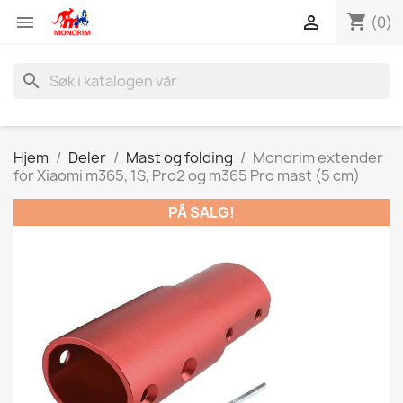
shopping_cart


(0)
search
Hjem
Deler
Mast og folding
Monorim extender
for Xiaomi m365, 1S, Pro2 og m365 Pro mast (5 cm)
PÅ SALG!