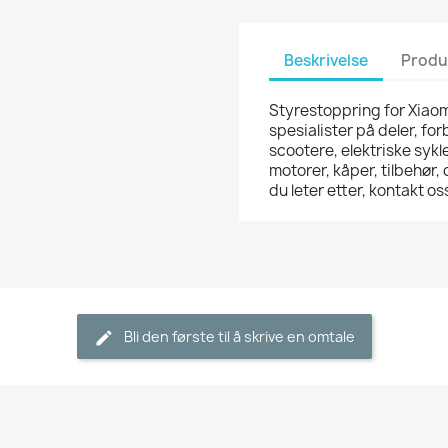
Beskrivelse
Produ
Styrestoppring for Xiaom
spesialister på deler, for
scootere, elektriske sykle
motorer, kåper, tilbehør,
du leter etter, kontakt 
Bli den første til å skrive en omtale