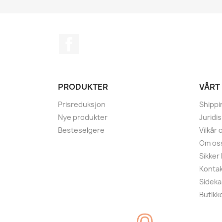
Facebook
PRODUKTER
VÅRT
Prisreduksjon
Shippi
Nye produkter
Juridi
Besteselgere
Vilkår
Om os
Sikker
Kontak
Sideka
Butikk