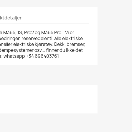
ktdetaljer
i M365, 1S, Pro2 og M365 Pro - Vi er
bedringer, reservedeler til alle elektriske
r eller elektriske kjøretøy. Dekk, bremser,
 dempesystemer osv... finner du ikke det
oss: whatsapp +34 696403761