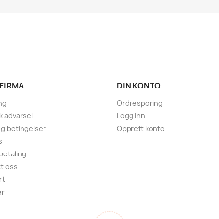
 FIRMA
DIN KONTO
ng
Ordresporing
sk advarsel
Logg inn
 og betingelser
Opprett konto
s
 betaling
t oss
rt
er