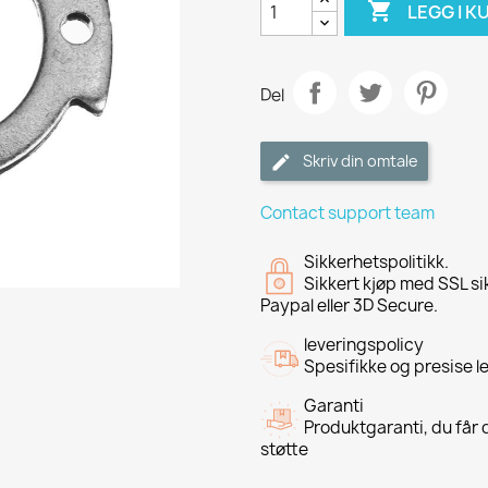

LEGG I K
Del
Skriv din omtale
Contact support team
Sikkerhetspolitikk.
Sikkert kjøp med SSL si
Paypal eller 3D Secure.
leveringspolicy
Spesifikke og presise l
Garanti
Produktgaranti, du får d
støtte