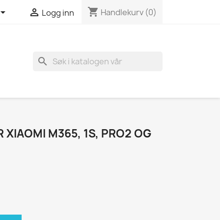
shopping_cart


Handlekurv
(0)
Logg inn
search
 XIAOMI M365, 1S, PRO2 OG