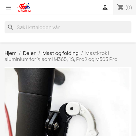
shopping_cart


(0)
search
Hjem
Deler
Mast og folding
Mastkrok i
aluminium for Xiaomi M365, 1S, Pro2 og M365 Pro