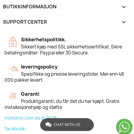
BUTIKKINFORMASJON
keyboard_arrow_down
SUPPORT CENTER

Sikkerhetspolitikk.
Sikkert kjøp med SSL sikkerhetssertifikat. Sikre
betalingsmåter: Paypal eller 3D Secure.
leveringspolicy
Spesifikke og presise leveringstider. Mer enn 48
000 pakker levert.
Garanti
Produktgaranti, du får det du har kjøpt. Gratis
installasjonshjelp og støtte
monorim.com.es © 2026
CHAT WITH US
facebook