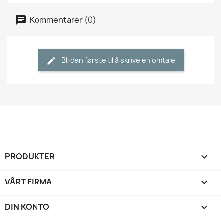
Kommentarer (0)
Bli den første til å skrive en omtale
PRODUKTER

VÅRT FIRMA

DIN KONTO
