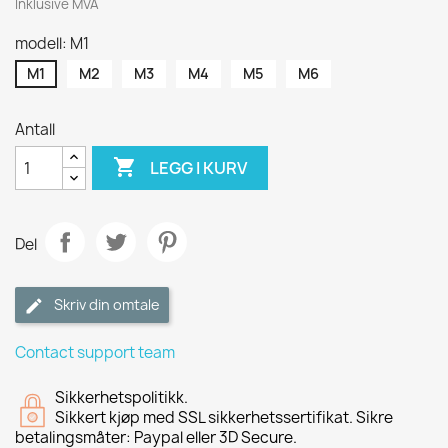
Inklusive MVA
modell: M1
M1
M2
M3
M4
M5
M6
Antall

LEGG I KURV
Del
Skriv din omtale
Contact support team
Sikkerhetspolitikk.
Sikkert kjøp med SSL sikkerhetssertifikat. Sikre
betalingsmåter: Paypal eller 3D Secure.