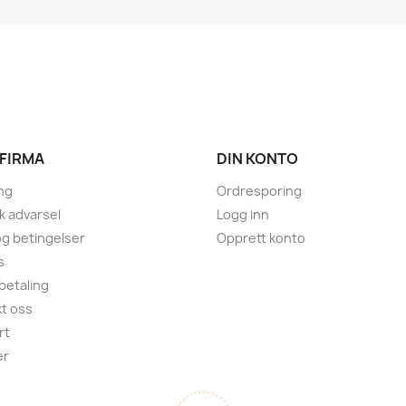
 FIRMA
DIN KONTO
ng
Ordresporing
sk advarsel
Logg inn
 og betingelser
Opprett konto
s
 betaling
t oss
rt
er