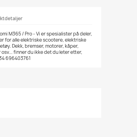
ktdetaljer
mi M365 / Pro - Vi er spesialister på deler,
 for alle elektriske scootere, elektriske
øretøy. Dekk, bremser, motorer, kåper,
sv... finner du ikke det du leter etter,
+34 696403761