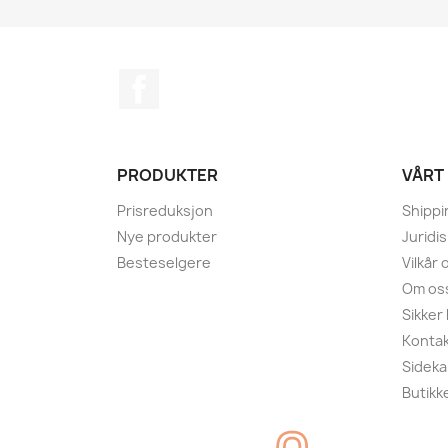
Facebook
PRODUKTER
VÅRT
Prisreduksjon
Shippi
Nye produkter
Juridi
Besteselgere
Vilkår
Om os
Sikker
Kontak
Sideka
Butikk