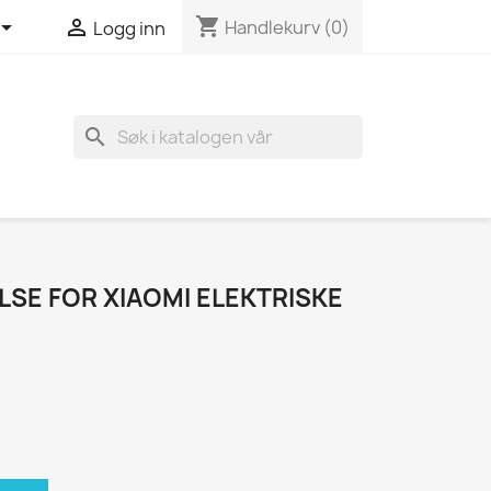
shopping_cart


Handlekurv
(0)
Logg inn
search
SE FOR XIAOMI ELEKTRISKE