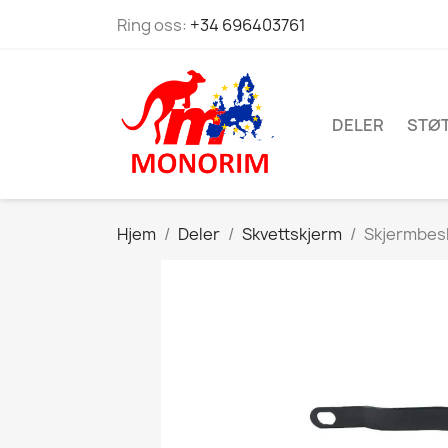
Ring oss:
+34 696403761
DELER
STØ
Hjem
Deler
Skvettskjerm
Skjermbesk