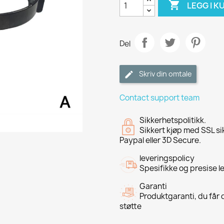

LEGG I K
Del
Skriv din omtale
Contact support team
Sikkerhetspolitikk.
Sikkert kjøp med SSL si
Paypal eller 3D Secure.
leveringspolicy
Spesifikke og presise l
Garanti
Produktgaranti, du får d
støtte