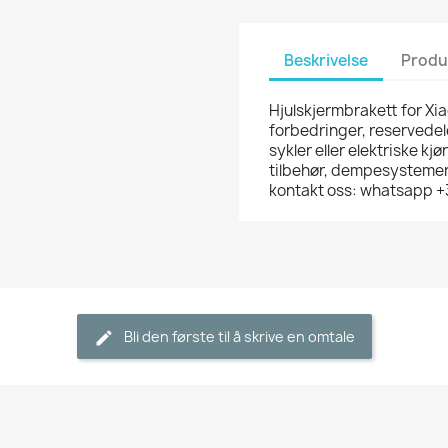
Beskrivelse
Produ
Hjulskjermbrakett for Xiao
forbedringer, reservedeler
sykler eller elektriske kj
tilbehør, dempesystemer o
kontakt oss: whatsapp 
Bli den første til å skrive en omtale