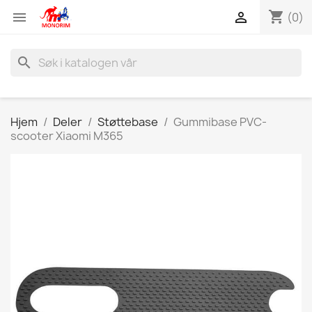
shopping_cart


(0)
search
Hjem
Deler
Støttebase
Gummibase PVC-
scooter Xiaomi M365