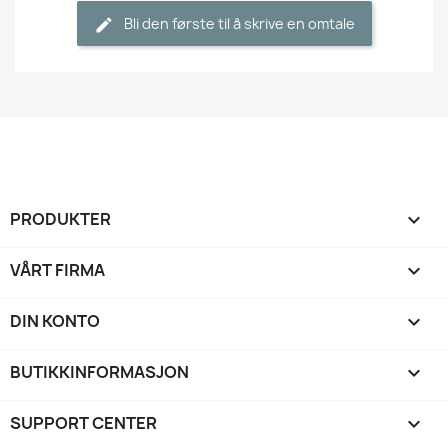
Bli den første til å skrive en omtale
PRODUKTER

VÅRT FIRMA

DIN KONTO

BUTIKKINFORMASJON
keyboard_arrow_down
SUPPORT CENTER
