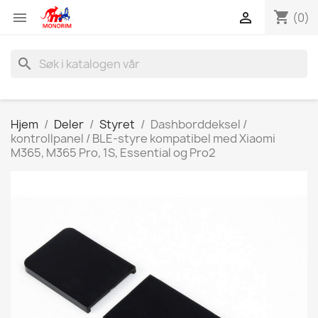
shopping_cart


(0)
search
Hjem
Deler
Styret
Dashborddeksel /
kontrollpanel / BLE-styre kompatibel med Xiaomi
M365, M365 Pro, 1S, Essential og Pro2