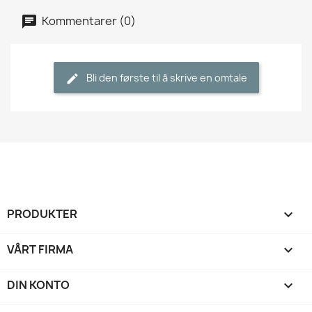
Kommentarer (0)
Bli den første til å skrive en omtale
PRODUKTER

VÅRT FIRMA

DIN KONTO
