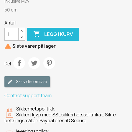
Inklusive MVA
50 cm
Antall

LEGG I KURV

Siste varer på lager
Del
Skriv din omtale
Contact support team
Sikkerhetspolitikk.
Sikkert kjøp med SSL sikkerhetssertifikat. Sikre
betalingsmåter: Paypal eller 3D Secure.
leveringspolicy