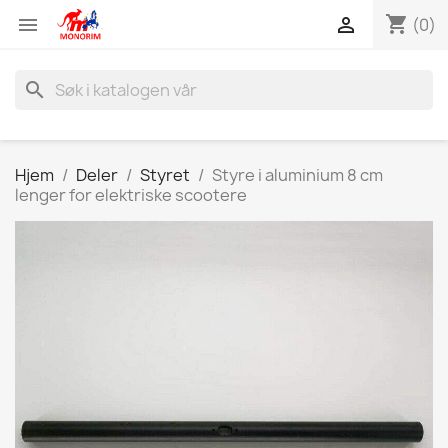
shopping_cart


(0)
search
Hjem
Deler
Styret
Styre i aluminium 8 cm
lenger for elektriske scootere