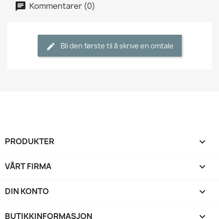
Kommentarer (0)
Bli den første til å skrive en omtale
PRODUKTER

VÅRT FIRMA

DIN KONTO

BUTIKKINFORMASJON
keyboard_arrow_down