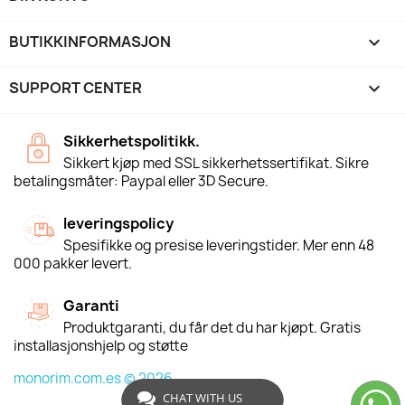
BUTIKKINFORMASJON
keyboard_arrow_down
SUPPORT CENTER

Sikkerhetspolitikk.
Sikkert kjøp med SSL sikkerhetssertifikat. Sikre
betalingsmåter: Paypal eller 3D Secure.
leveringspolicy
Spesifikke og presise leveringstider. Mer enn 48
000 pakker levert.
Garanti
Produktgaranti, du får det du har kjøpt. Gratis
installasjonshjelp og støtte
monorim.com.es © 2026
CHAT WITH US