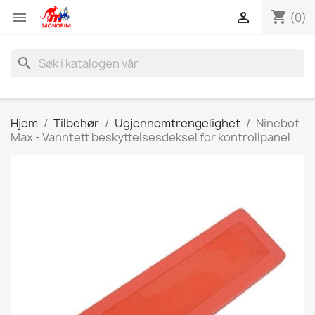
shopping_cart


(0)
search
Hjem
Tilbehør
Ugjennomtrengelighet
Ninebot
Max - Vanntett beskyttelsesdeksel for kontrollpanel