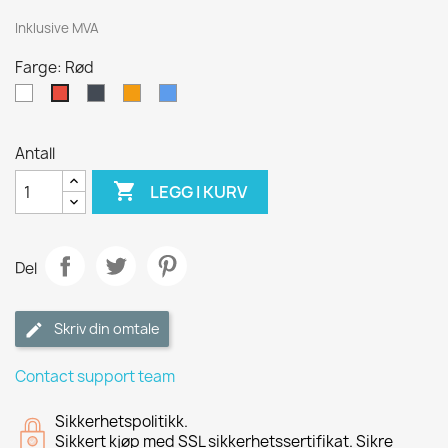
Inklusive MVA
Farge: Rød
Hvit
Sort
Oransje
Blå
Rød
Antall

LEGG I KURV
Del
Skriv din omtale
Contact support team
Sikkerhetspolitikk.
Sikkert kjøp med SSL sikkerhetssertifikat. Sikre