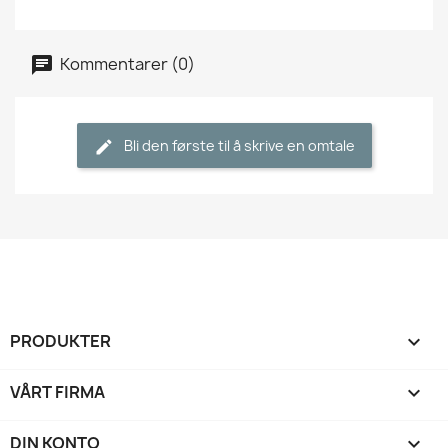
Kommentarer (0)
Bli den første til å skrive en omtale
PRODUKTER

VÅRT FIRMA

DIN KONTO
