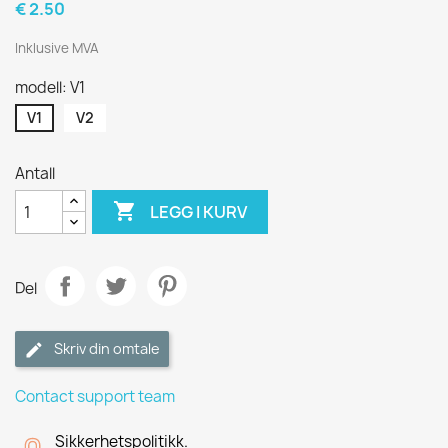
€ 2.50
Inklusive MVA
modell: V1
V1
V2
Antall

LEGG I KURV
Del
Skriv din omtale
Contact support team
Sikkerhetspolitikk.