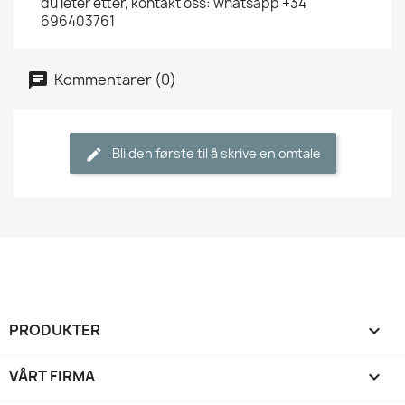
du leter etter, kontakt oss: whatsapp +34
696403761
Kommentarer (0)
Bli den første til å skrive en omtale
PRODUKTER

VÅRT FIRMA
