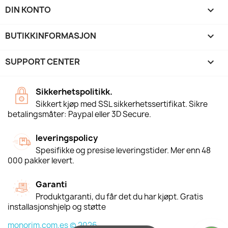
DIN KONTO

BUTIKKINFORMASJON
keyboard_arrow_down
SUPPORT CENTER

Sikkerhetspolitikk.
Sikkert kjøp med SSL sikkerhetssertifikat. Sikre
betalingsmåter: Paypal eller 3D Secure.
leveringspolicy
Spesifikke og presise leveringstider. Mer enn 48
000 pakker levert.
Garanti
Produktgaranti, du får det du har kjøpt. Gratis
installasjonshjelp og støtte
monorim.com.es © 2026