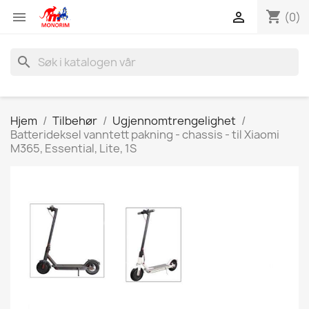
shopping_cart


(0)
search
Hjem
Tilbehør
Ugjennomtrengelighet
Batterideksel vanntett pakning - chassis - til Xiaomi
M365, Essential, Lite, 1S