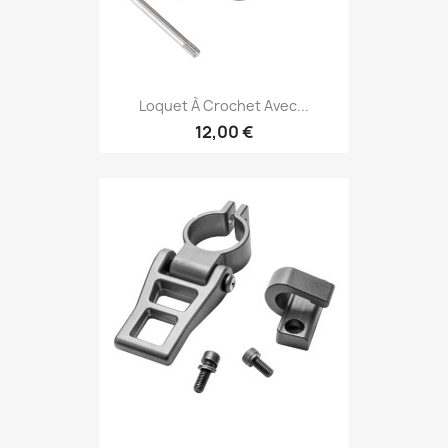
Loquet À Crochet Avec...
12,00 €