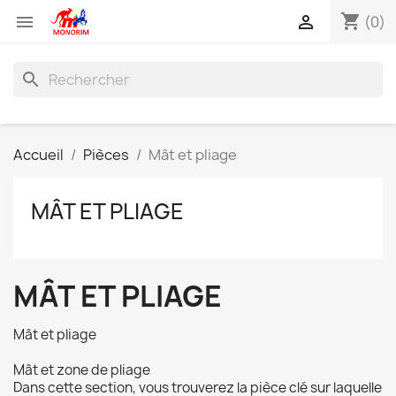
shopping_cart


(0)
search
Accueil
Pièces
Mât et pliage
MÂT ET PLIAGE
MÂT ET PLIAGE
Mât et pliage
Mât et zone de pliage
Dans cette section, vous trouverez la pièce clé sur laquelle