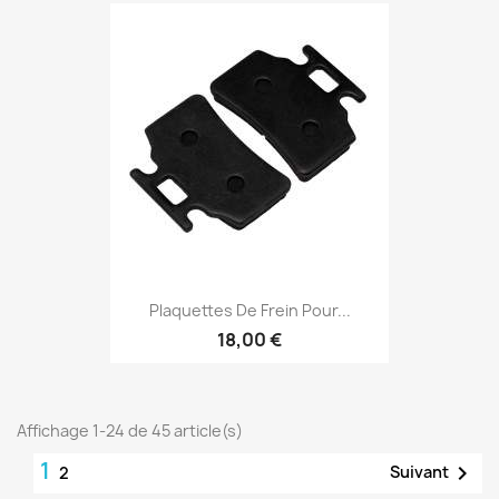
Plaquettes De Frein Pour...
18,00 €
Affichage 1-24 de 45 article(s)
1

Suivant
2