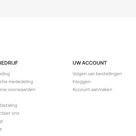
BEDRIJF
UW ACCOUNT
nding
Volgen van bestellingen
sche mededeling
Inloggen
ene voorwaarden
Account aanmaken
 betaling
cteer ons
ap
s