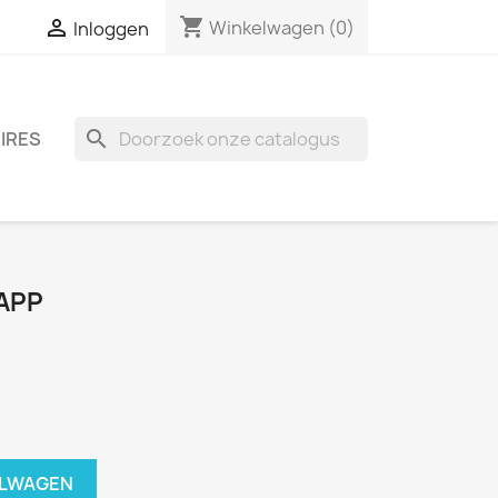
shopping_cart

Winkelwagen
(0)
Inloggen
search
IRES
APP
ELWAGEN