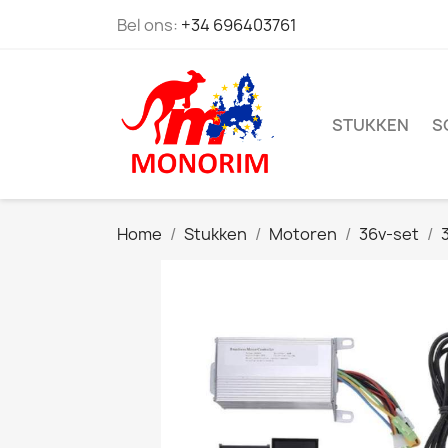
Bel ons:
+34 696403761
STUKKEN
S
Home
Stukken
Motoren
36v-set