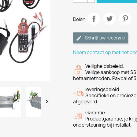
Delen
Schrijf uw recensie
Neem contact op met het on
Veiligheidsbeleid.
Veilige aankoop met SSL
betaalmethoden: Paypal of 3
leveringsbeleid
Specifieke en precieze

afgeleverd.
Garantie
Productgarantie, je krij
ondersteuning bij installat