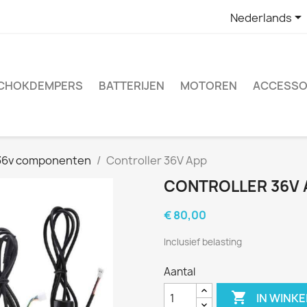

Nederlands
CHOKDEMPERS
BATTERIJEN
MOTOREN
ACCESSO
36v componenten
Controller 36V App
CONTROLLER 36V 
€ 80,00
Inclusief belasting
Aantal

IN WINK