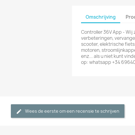
Omschrijving
Pro
Controller 36V App - Wij 
verbeteringen, vervange
scooter, elektrische fiet
motoren, stroomlijnkap
enz... als u niet kunt vi
op: whatsapp +34 6964
Wees de eerste om een recensie te schrijven