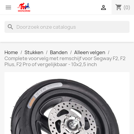
shopping_cart


(0)
search
Home
Stukken
Banden
Alleen velgen
Complete voorvelg met remschijf voor Segway F2, F2
Plus, F2 Pro of vergelijkbaar - 10x2,5 inch