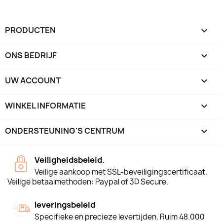
PRODUCTEN

ONS BEDRIJF

UW ACCOUNT

WINKEL INFORMATIE
keyboard_arrow_down
ONDERSTEUNING'S CENTRUM

Veiligheidsbeleid.
Veilige aankoop met SSL-beveiligingscertificaat.
Veilige betaalmethoden: Paypal of 3D Secure.
leveringsbeleid
Specifieke en precieze levertijden. Ruim 48.000