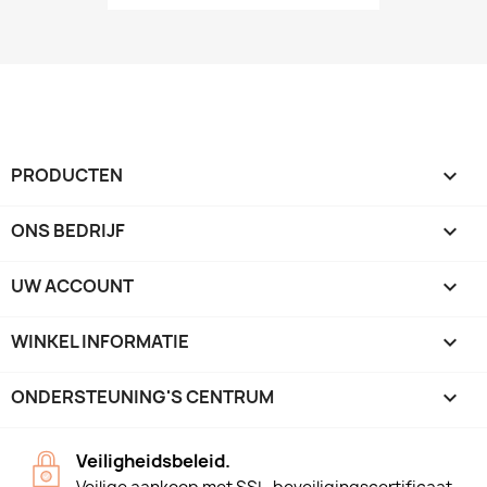
PRODUCTEN

ONS BEDRIJF

UW ACCOUNT

WINKEL INFORMATIE
keyboard_arrow_down
ONDERSTEUNING'S CENTRUM

Veiligheidsbeleid.