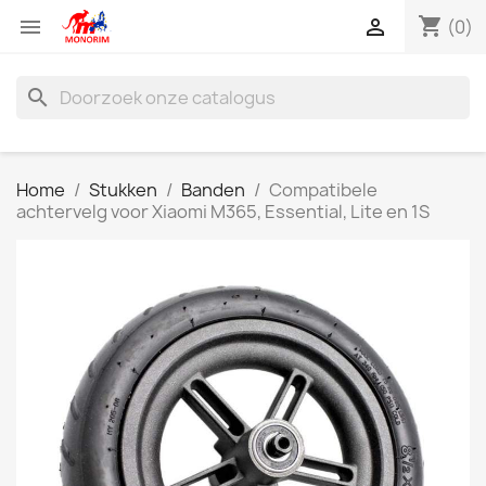
shopping_cart


(0)
search
Home
Stukken
Banden
Compatibele
achtervelg voor Xiaomi M365, Essential, Lite en 1S