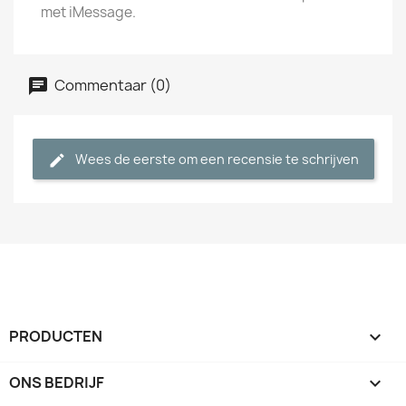
met iMessage.
Commentaar (0)
Wees de eerste om een recensie te schrijven
PRODUCTEN

ONS BEDRIJF
