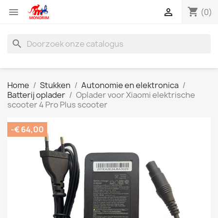
shopping_cart


(0)
search
Home
Stukken
Autonomie en elektronica
Batterij oplader
Oplader voor Xiaomi elektrische
scooter 4 Pro Plus scooter
-€ 64,00