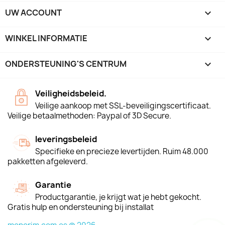
UW ACCOUNT

WINKEL INFORMATIE
keyboard_arrow_down
ONDERSTEUNING'S CENTRUM

Veiligheidsbeleid.
Veilige aankoop met SSL-beveiligingscertificaat.
Veilige betaalmethoden: Paypal of 3D Secure.
leveringsbeleid
Specifieke en precieze levertijden. Ruim 48.000
pakketten afgeleverd.
Garantie
Productgarantie, je krijgt wat je hebt gekocht.
Gratis hulp en ondersteuning bij installat