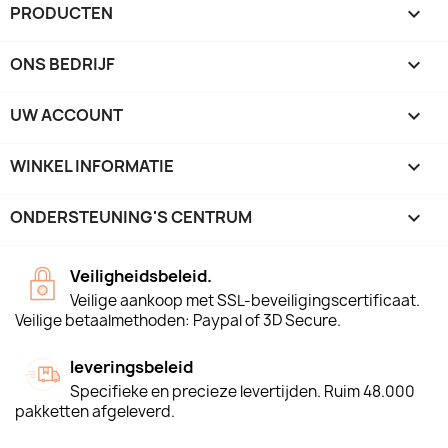
PRODUCTEN

ONS BEDRIJF

UW ACCOUNT

WINKEL INFORMATIE
keyboard_arrow_down
ONDERSTEUNING'S CENTRUM

Veiligheidsbeleid.
Veilige aankoop met SSL-beveiligingscertificaat.
Veilige betaalmethoden: Paypal of 3D Secure.
leveringsbeleid
Specifieke en precieze levertijden. Ruim 48.000
pakketten afgeleverd.