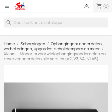
shopping_cart


(0)
search
Home
Schorsingen
Ophangingen: onderdelen,
verbeteringen, upgrades, schokdempers en meer
Xiaomi - Monorim voorwielophangingsonderdelen en
reserveonderdelen alle versies (V2, V3, V4, N1 V5)