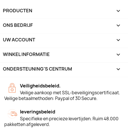
PRODUCTEN

ONS BEDRIJF

UW ACCOUNT

WINKEL INFORMATIE
keyboard_arrow_down
ONDERSTEUNING'S CENTRUM

Veiligheidsbeleid.
Veilige aankoop met SSL-beveiligingscertificaat.
Veilige betaalmethoden: Paypal of 3D Secure.
leveringsbeleid
Specifieke en precieze levertijden. Ruim 48.000
pakketten afgeleverd.