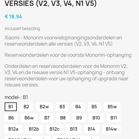
VERSIES (V2, V3, V4, N1 V5)
€ 18,94
Inclusief belasting
Xiaomi - Monorim voorwielophangingsonderdelen en
reserveonderdelen alle versies (V2, V3, V4, N1 V5)
Reserveonderdelen voor de voorste Monorim-ophanging
Onderdelen en reserveonderdelen voor de Monorim V2,
V3, V4 en de nieuwe versie N1 V5-ophanging - ontvang
reserveonderdelen voor uw ophanging of upgrade naar
nieuwe versies.
model-: B1
B1
B2
B2w
B3
B4
B5
B5w
B6
B6w
B7
B8
B9
B10
B11
B12a
B12b
B12c
B13
B14
B14w