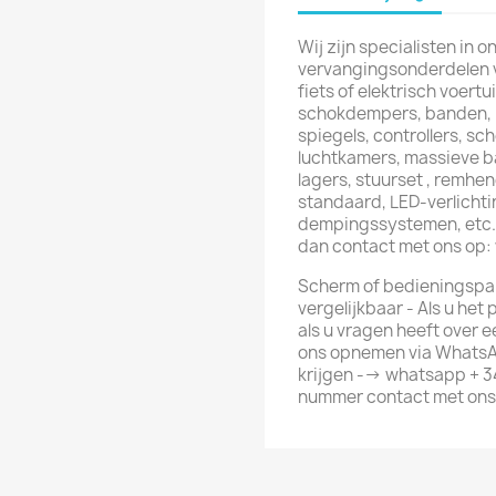
Wij zijn specialisten in 
vervangingsonderdelen vo
fiets of elektrisch voert
schokdempers, banden, r
spiegels, controllers, s
luchtkamers, massieve b
lagers, stuurset , remhe
standaard, LED-verlichti
dempingssystemen, etc. 
dan contact met ons op
Scherm of bedieningspan
vergelijkbaar - Als u het
als u vragen heeft over 
ons opnemen via WhatsA
krijgen --> whatsapp + 3
nummer contact met ons