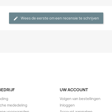
Wees de eerste om een recensie te schrijven
BEDRIJF
UW ACCOUNT
nding
Volgen van bestellingen
sche mededeling
Inloggen
ene voorwaarden
Account aanmaken