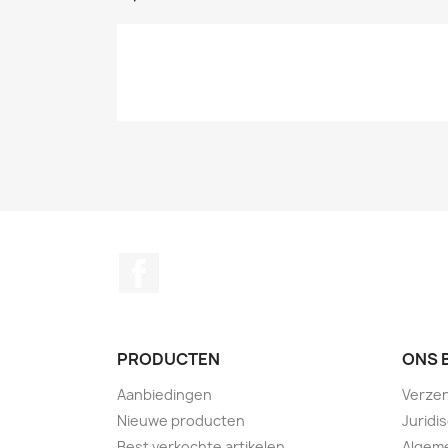
Facebook
PRODUCTEN
ONS 
Aanbiedingen
Verze
Nieuwe producten
Juridi
Best verkochte artikelen
Algem