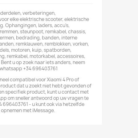
onderdelen, verbeteringen,
or elke elektrische scooter, elektrische
uig. Ophangingen, laders, accu's,
emmen, steunpoot, remkabel, chassis,
chermen, bedrading, banden, interne
anden, remklauwen, remblokken, vorken,
ndels, motoren, kuip, spatborden,
ng, remkabel, motorkabel, accessoires,
Bent u op zoek naar iets anders, neem
: whatsapp +34 696403761
eel compatibel voor Xiaomi 4 Pro of
 product dat u zoekt niet hebt gevonden of
een specifiek product, kunt u contact met
pp om sneller antwoord op uw vragen te
4 696403761 - u kunt ook via hetzelfde
 opnemen met iMessage.