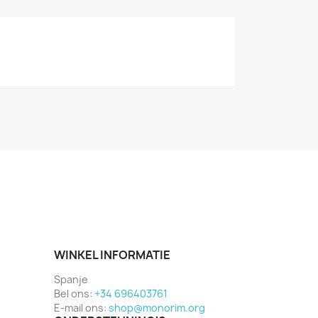
WINKEL INFORMATIE
Spanje
Bel ons:
+34 696403761
E-mail ons:
shop@monorim.org