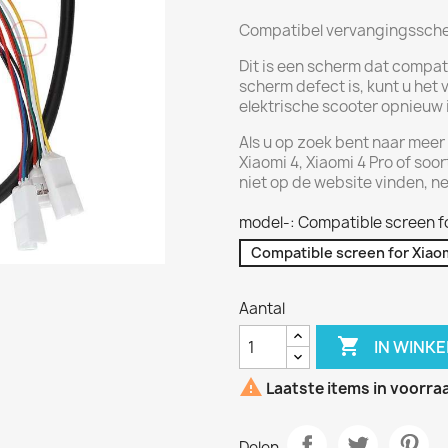
Compatibel vervangingsscher
Dit is een scherm dat compati
scherm defect is, kunt u het
elektrische scooter opnieuw 
Als u op zoek bent naar mee
Xiaomi 4, Xiaomi 4 Pro of soo
niet op de website vinden, n
model-: Compatible screen fo
Compatible screen for Xiaom
Aantal

IN WINK

Laatste items in voorra
Delen