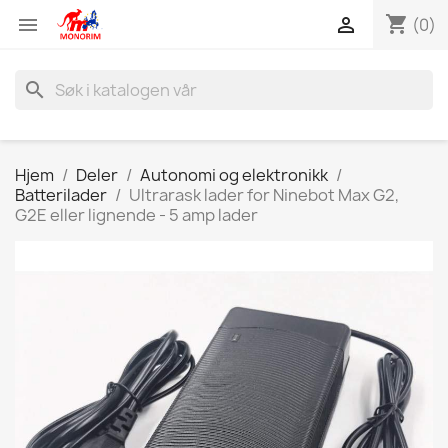
shopping_cart


(0)
search
Hjem
Deler
Autonomi og elektronikk
Batterilader
Ultrarask lader for Ninebot Max G2,
G2E eller lignende - 5 amp lader