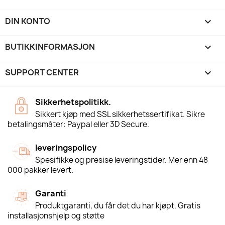
DIN KONTO

BUTIKKINFORMASJON
keyboard_arrow_down
SUPPORT CENTER

Sikkerhetspolitikk.
Sikkert kjøp med SSL sikkerhetssertifikat. Sikre
betalingsmåter: Paypal eller 3D Secure.
leveringspolicy
Spesifikke og presise leveringstider. Mer enn 48
000 pakker levert.
Garanti
Produktgaranti, du får det du har kjøpt. Gratis
installasjonshjelp og støtte