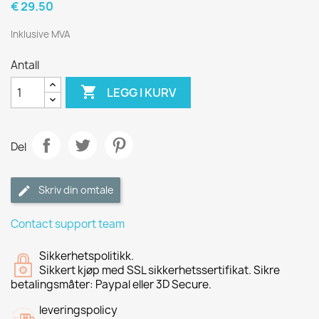
€ 29.50
Inklusive MVA
Antall

LEGG I KURV
Del
Skriv din omtale
Contact support team
Sikkerhetspolitikk.
Sikkert kjøp med SSL sikkerhetssertifikat. Sikre
betalingsmåter: Paypal eller 3D Secure.
leveringspolicy