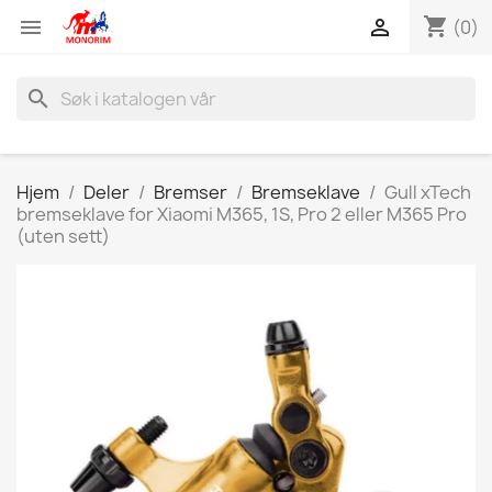
shopping_cart


(0)
search
Hjem
Deler
Bremser
Bremseklave
Gull xTech
bremseklave for Xiaomi M365, 1S, Pro 2 eller M365 Pro
(uten sett)