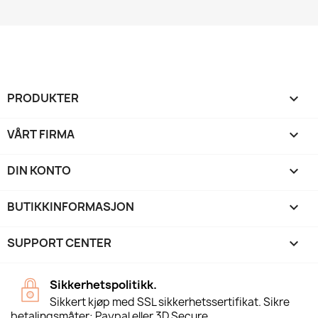
PRODUKTER

VÅRT FIRMA

DIN KONTO

BUTIKKINFORMASJON
keyboard_arrow_down
SUPPORT CENTER

Sikkerhetspolitikk.
Sikkert kjøp med SSL sikkerhetssertifikat. Sikre
betalingsmåter: Paypal eller 3D Secure.