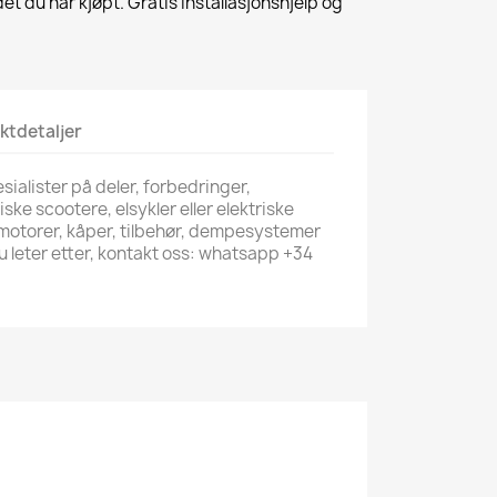
et du har kjøpt. Gratis installasjonshjelp og
ktdetaljer
esialister på deler, forbedringer,
riske scootere, elsykler eller elektriske
 motorer, kåper, tilbehør, dempesystemer
du leter etter, kontakt oss: whatsapp +34