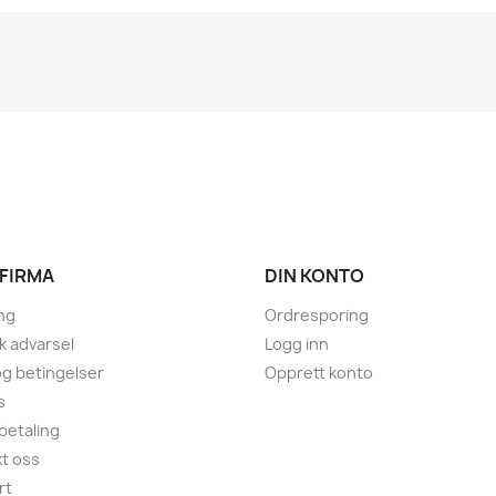
 FIRMA
DIN KONTO
ng
Ordresporing
sk advarsel
Logg inn
 og betingelser
Opprett konto
s
 betaling
t oss
rt