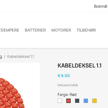
Bokmål
TDEMPERE
BATTERIER
MOTORER
TILBEHØR
ng
Kabeldeksel 1.1
KABELDEKSEL 1.1
€ 8.00
Inklusive MVA
Farge: Rød
Hvit
Sort
Blå
Gul
Rød