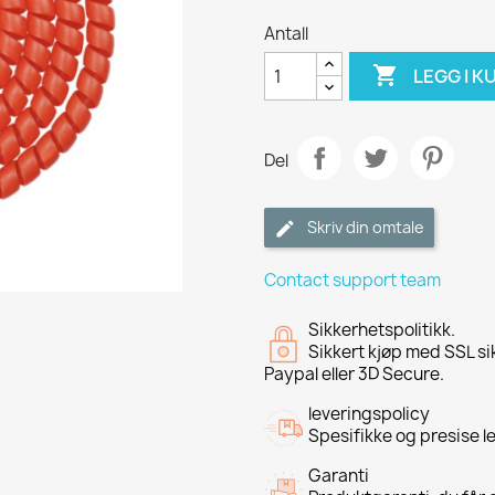
Antall

LEGG I K
Del
Skriv din omtale
Contact support team
Sikkerhetspolitikk.
Sikkert kjøp med SSL si
Paypal eller 3D Secure.
leveringspolicy
Spesifikke og presise l
Garanti