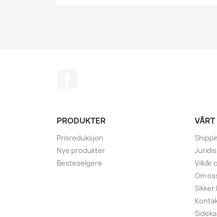
Facebook
PRODUKTER
VÅRT
Prisreduksjon
Shippi
Nye produkter
Juridi
Besteselgere
Vilkår
Om os
Sikker
Kontak
Sideka