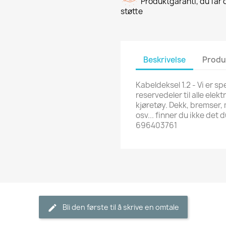
Produktgaranti, du får d
støtte
Beskrivelse
Produ
Kabeldeksel 1.2 - Vi er sp
reservedeler til alle elekt
kjøretøy. Dekk, bremser,
osv... finner du ikke det 
696403761
Bli den første til å skrive en omtale