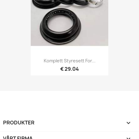
Komplett Styresett For...
€ 29.04
PRODUKTER

VÅRT FIRMA
