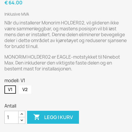
€ 64.00
Inklusive MVA
Når du installerer Monorim HOLDER02, vil glideren ikke
være sammenleggbar, og mastens posisjon vil bli løst
mens den er installert. Denne delen eliminerer bevegelige
deler i dette området av kjøretøyet og reduserer sjansene
for brudd til null.
MONORIM HOLDER02 er EAGLE-motstykket til Ninebot
Max. Den inkluderer den viktigste faste delen og en
bestemt mast for installasjonen.
modell: V1
V1
V2
Antall

LEGG I KURV