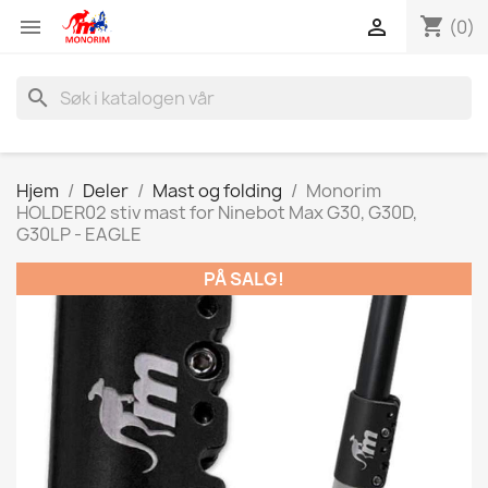
shopping_cart


(0)
search
Hjem
Deler
Mast og folding
Monorim
HOLDER02 stiv mast for Ninebot Max G30, G30D,
G30LP - EAGLE
PÅ SALG!