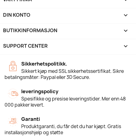
DIN KONTO

BUTIKKINFORMASJON
keyboard_arrow_down
SUPPORT CENTER

Sikkerhetspolitikk.
Sikkert kjøp med SSL sikkerhetssertifikat. Sikre
betalingsmåter: Paypal eller 3D Secure.
leveringspolicy
Spesifikke og presise leveringstider. Mer enn 48
000 pakker levert.
Garanti
Produktgaranti, du får det du har kjøpt. Gratis
installasjonshjelp og støtte