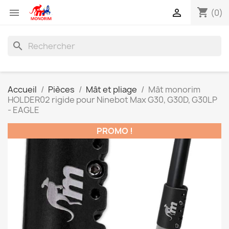
shopping_cart


(0)
search
Accueil
Pièces
Mât et pliage
Mât monorim
HOLDER02 rigide pour Ninebot Max G30, G30D, G30LP
- EAGLE
PROMO !