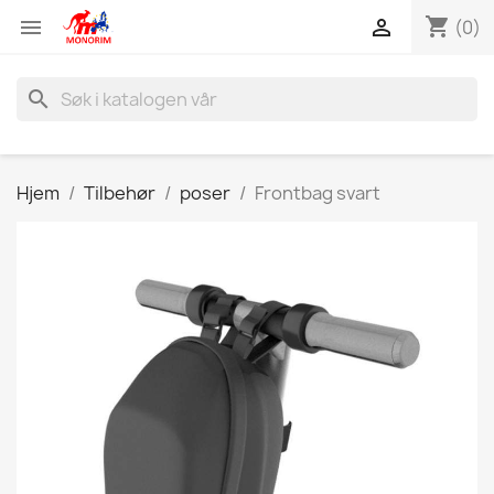
shopping_cart


(0)
search
Hjem
Tilbehør
poser
Frontbag svart