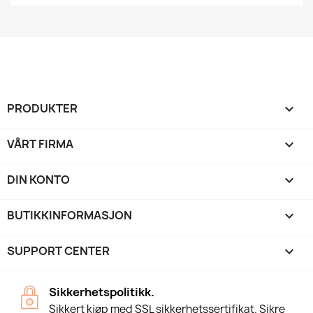
PRODUKTER

VÅRT FIRMA

DIN KONTO

BUTIKKINFORMASJON
keyboard_arrow_down
SUPPORT CENTER

Sikkerhetspolitikk.
Sikkert kjøp med SSL sikkerhetssertifikat. Sikre