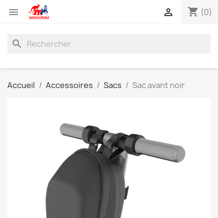
shopping_cart


(0)
search
Accueil
Accessoires
Sacs
Sac avant noir