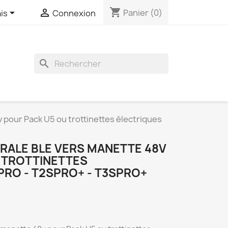
shopping_cart


Panier
(0)
is
Connexion
search
 pour Pack U5 ou trottinettes électriques
RALE BLE VERS MANETTE 48V
 TROTTINETTES
PRO - T2SPRO+ - T3SPRO+