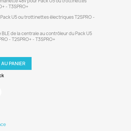
 manette 48v pour Pack U5 ou trottinettes
RO+ - T3SPRO+
Pack U5 ou trottinettes électriques T2SPRO -
rte BLE de la centrale au contrôleur du Pack U5
2SPRO - T2SPRO+ - T3SPRO+
 AU PANIER
ck
nce