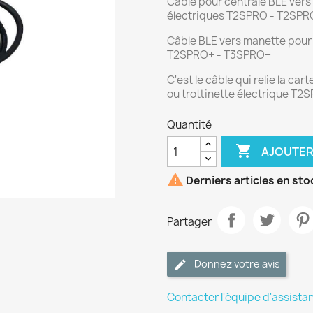
Câble pour centrale BLE vers
électriques T2SPRO - T2SP
Câble BLE vers manette pour 
T2SPRO+ - T3SPRO+
C'est le câble qui relie la ca
ou trottinette électrique T
Quantité

AJOUTER

Derniers articles en sto
Partager
Donnez votre avis
Contacter l'équipe d'assista